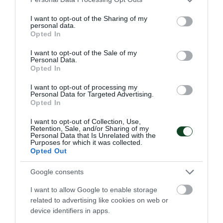
Δύο στα δύο με «πράσινη»
services and may gather and store information including but
not limited to your visit or usage behaviour. You may click to
I want to opt-out of the Sharing of my
σύμβολη
personal data.
grant or deny consent to Google and its third-party tags to
Opted In
Η Εθνική ομάδα μπάσκετ Κορασίδων έκανε το δύο στα δύο
use your data for below specified purposes in below Google
στο EuroBasket Β' κατηγορίας έχοντας τη Μαριάνθη
consent section.
I want to opt-out of the Sale of my
Τουλούπη με διψήφιο αριθμό πόντων.
Personal Data.
Opted In
08.08.2026
ΑΚΑΔΗΜΙΑ ΚΑΛΑΘΟΣΦΑΙΡΙΣΗΣ
I want to opt-out of processing my
Personal Data for Targeted Advertising.
Opted In
I want to opt-out of Collection, Use,
Retention, Sale, and/or Sharing of my
Personal Data that Is Unrelated with the
Purposes for which it was collected.
Opted Out
Google consents
I want to allow Google to enable storage
related to advertising like cookies on web or
device identifiers in apps.