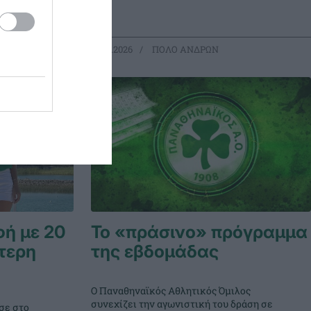
13.07.2026
ΠΟΛΟ ΑΝΔΡΩΝ
ή με 20
Το «πράσινο» πρόγραμμα
τερη
της εβδομάδας
Ο Παναθηναϊκός Αθλητικός Όμιλος
συνεχίζει την αγωνιστική του δράση σε
σε στο