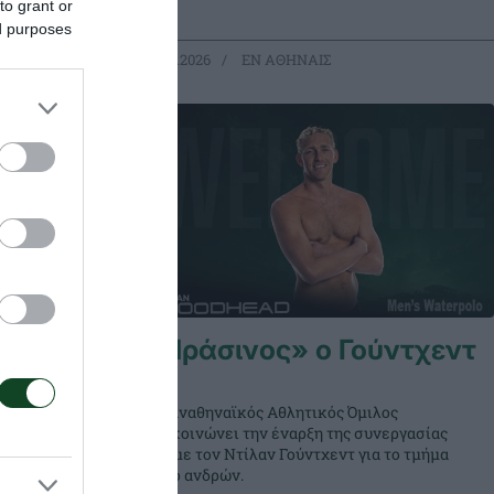
to grant or
ed purposes
15.07.2026
EΝ ΑΘΗΝΑΙΣ
«Πράσινος» ο Γούντχεντ
 δικό του
Ο Παναθηναϊκός Αθλητικός Όμιλος
τισμό και
ανακοινώνει την έναρξη της συνεργασίας
 που
του με τον Ντίλαν Γούντχεντ για το τμήμα
αι τα
πόλο ανδρών.
αιώνια