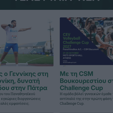
 ο Γεννίκης στη
Με τη CSM
νίκη, δυνατή
Βουκουρεστίου σ
δου στην Πάτρα
Challenge Cup
βου του Παναθηναϊκού
Η ομάδα βόλεϊ γυναικών έμαθε 
 εγχώριες διοργανώσεις
αντίπαλό της στην πρώτη φάση 
αλές εμφανίσεις.
Challenge Cup.