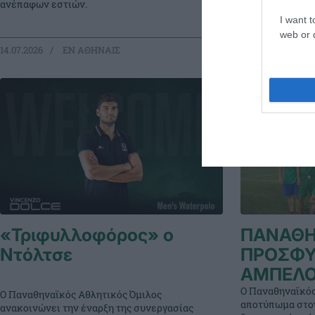
ανέπαφων εστιών.
υποδέχεται κορί
I want t
web or d
14.07.2026
EΝ ΑΘΗΝΑΙΣ
14.07.2026
ΑΚ
«Τριφυλλοφόρος» ο
ΠΑΝΑΘΗ
Ντόλτσε
ΠΡΟΣΦ
ΑΜΠΕΛ
Ο Παναθηναϊκός
Ο Παναθηναϊκός Αθλητικός Όμιλος
αποτύπωμα στον
ανακοινώνει την έναρξη της συνεργασίας