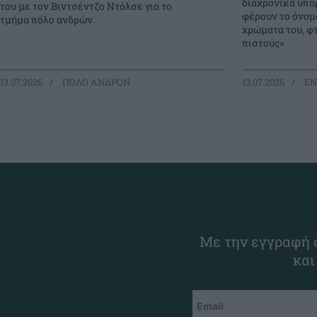
διαχρονικά υπά
του με τον Βιντσέντζο Ντόλσε για το
φέρουν το όνομα
τμήμα πόλο ανδρών.
χρώματα του, φ
πιστούς»
13.07.2026
ΠΟΛΟ ΑΝΔΡΩΝ
13.07.2026
EΝ
Με την εγγραφή σ
και