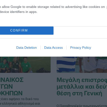
τσια από 6-16 ετών.
πιστούς»
o allow Google to enable storage related to advertising like cookies on
evice identifiers in apps.
ΑΔΗΜΙΑ ΠΟΔΟΣΦΑΙΡΟΥ ΓΥΝΑΙΚΩΝ
14.07.2026
EΝ ΑΘΗΝΑΙΣ
CONFIRM
Data Deletion
Data Access
Privacy Policy
ΝΑΙΚΟΣ
Μεγάλη επιστροφ
ΥΓΩΝ
μετάλλια και δεύ
ΟΚΗΠΩΝ
θέση στη Γενική
 έχει αφήσει το δικό του
 ελληνικό αθλητισμό και
Ο Παναθηναϊκός πρωταγωνίστη