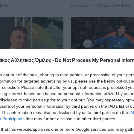
ΙΒΟΣ
15.07.2026
ΒΟΛΕΪ ΓΥΝΑΙΚΩΝ
κός Αθλητικός Όμιλος -
Do Not Process My Personal Infor
to opt-out of the sale, sharing to third parties, or processing of your per
formation for targeted advertising by us, please use the below opt-out s
ιος» στο
Στα ψηλότερα «
r selection. Please note that after your opt-out request is processed y
κό ο
της Ευρώπης!
eing interest-based ads based on personal information utilized by us or
ουλος
Ο γκολκίπερ του Παναθηναϊκού
disclosed to third parties prior to your opt-out. You may separately opt-
Βάντσικ μπήκε στο top 5 των «ά
losure of your personal information by third parties on the IAB’s list of
περισσότερες clean sheets στο
. This information may also be disclosed by us to third parties on the
IA
Καπνόπουλος κατέκτησε το
League (από το 1992) το 1996 κα
Participants
that may further disclose it to other third parties.
λιο στους Βαλκανικούς
στο top15 μέχρι και την σεζόν 2
ανίδων στη Βουλγαρία.
μοναδικός πορτιέρο που έχει α
 that this website/app uses one or more Google services and may gath
στα Ελληνικά γήπεδα με τέτοια 