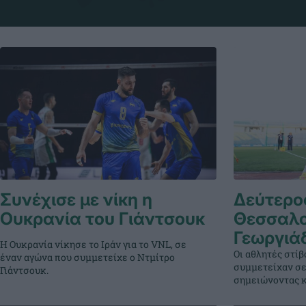
Συνέχισε με νίκη η
Δεύτερος
Ουκρανία του Γιάντσουκ
Θεσσαλο
Γεωργιά
Η Ουκρανία νίκησε το Ιράν για το VNL, σε
Οι αθλητές στί
έναν αγώνα που συμμετείχε ο Ντμίτρο
συμμετείχαν σε
Γιάντσουκ.
σημειώνοντας κ