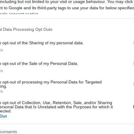
including but not limited to your visit or usage behaviour. You may click 
 to Google and its third-party tags to use your data for below specifi
ogle consent section.
ΤΑΔΥΣΕΙΣ
15.07.2026
EΝ ΑΘΗΝΑΙΣ
l Data Processing Opt Outs
o opt-out of the Sharing of my personal data.
In
o opt-out of the Sale of my Personal Data.
In
to opt-out of processing my Personal Data for Targeted
ing.
In
 οι εγγραφές για
ΠΑΝΑΘΗΝΑΪΚΟΣ
δημία
ΡΙΖΟΥΠΟΛΗΣ
o opt-out of Collection, Use, Retention, Sale, and/or Sharing
ersonal Data that Is Unrelated with the Purposes for which it
ίρου κοριτσιών
Ο Παναθηναϊκός έχει αφήσει το
lected.
αποτύπωμα στον ελληνικό αθλη
Out
οδοσφαίρου κοριτσιών του
διαχρονικά υπάρχουν σωματεία
.Ο. ξεκινούν τις εγγραφές
φέρουν το όνομα του , το σήμα κ
ν. Η ακαδημία μας
consents
χρώματα του, φτιαγμένες από «