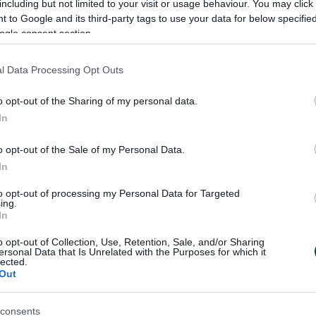
including but not limited to your visit or usage behaviour. You may click 
 to Google and its third-party tags to use your data for below specifi
 ανδρών Παναθηναϊκός-Top Spin TT Academy Andro (M
ogle consent section.
l Data Processing Opt Outs
αικών, Παναθηναϊκός-Ονησίλαος Λακαταμιάς
o opt-out of the Sharing of my personal data.
In
κός-Cretan Gunners Πρωτάθλημα ράγκμπι
o opt-out of the Sale of my Personal Data.
In
ός 4η αγωνιστική μπάσκετ με αμαξίδιο (Livestreami
to opt-out of processing my Personal Data for Targeted
ing.
In
ρο σάλας Κ17
o opt-out of Collection, Use, Retention, Sale, and/or Sharing
ersonal Data that Is Unrelated with the Purposes for which it
lected.
ϊκού πρωταθλήματος πόλ με τη συμμετοχή των Παπανι
Out
consents