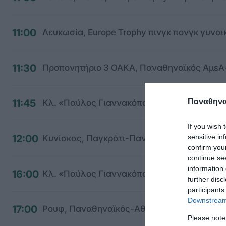
11:00
Λευκωσία, Europe Trophy πινγκ πονγκ γυν
11:30
Προπονητήριο 3 ΟΑΚΑ, Παναθηναϊκός ΑμεΑ-
11:45
Παναθηναϊ
Κλ. «Παύλος Γιαννακόπουλος» Παναθηναϊκό
If you wish 
12:00
sensitive in
Κυνίσκας, Παγκράτι-Παναθηναϊκός 15η αγων
confirm you
continue se
information 
16:00
Κλ. «Παύλος Γιαννακόπουλος» Παναθηναϊκό
further disc
participants
Downstream 
17:00
Ρουφ, Παναθηναϊκός-Αθήνα 90΄ ποδόσφαιρ
Please note