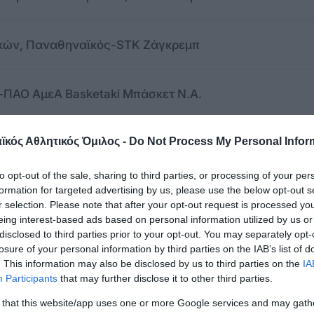
αικών, Παναθηναϊκός-STK Ζάγκρεμπ
ΠΑΟ ΑμεΑ Basketaki Μπάσκετ Ν.Α.
κός Αθλητικός Όμιλος -
Do Not Process My Personal Infor
ς-Άγιος Νικόλαος 14η αγωνιστική Β΄ Κορασίδες ΕΣΚΑ
to opt-out of the sale, sharing to third parties, or processing of your per
formation for targeted advertising by us, please use the below opt-out s
ιστική ΕΣΚΑ Παίδες Β΄
r selection. Please note that after your opt-out request is processed y
eing interest-based ads based on personal information utilized by us or
disclosed to third parties prior to your opt-out. You may separately opt-
ς-Απόλλων Αγίου Δημητρίου 14η αγωνιστική ΕΣΠΑΑΑ Κ
losure of your personal information by third parties on the IAB’s list of
. This information may also be disclosed by us to third parties on the
IA
Participants
that may further disclose it to other third parties.
ο σάλας Κ18
 that this website/app uses one or more Google services and may gath