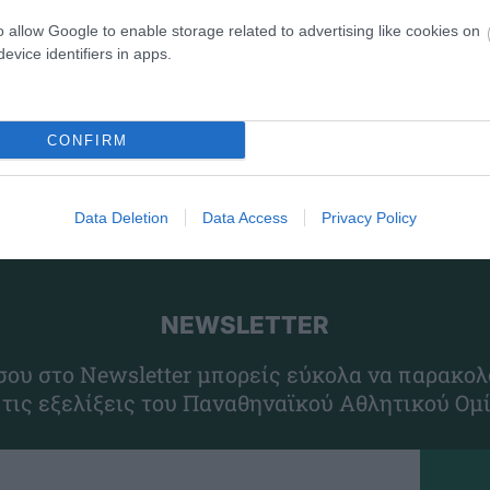
ός-Μαρούσι 14η αγωνιστική Κορασίδες ΕΣΚΑ
o allow Google to enable storage related to advertising like cookies on
evice identifiers in apps.
δρών
CONFIRM
Data Deletion
Data Access
Privacy Policy
NEWSLETTER
ου στο Newsletter μπορείς εύκολα να παρακολ
 τις εξελίξεις του Παναθηναϊκού Αθλητικού Ομ