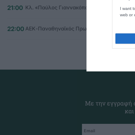
21:00
Κλ. «Παύλος Γιαννακόπουλος» Παναθηναϊκ
I want t
web or d
22:00
ΑΕΚ-Παναθηναϊκός Πρωτάθλημα Futsal αν
Με την εγγραφή σ
και