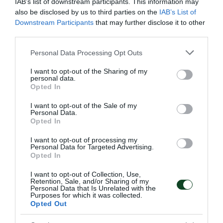
IAB’s list of downstream participants. This information may
Προσθήκη στο Ημερολόγιο
also be disclosed by us to third parties on the
IAB’s List of
Downstream Participants
that may further disclose it to other
third parties.
16:00
Please note that this website/app uses one or more Google
Στρέφη, Νηρέας -Παναθηναϊκός 7η αγωνιστική-
Personal Data Processing Opt Outs
services and may gather and store information including but
ΕΣΠΑΑΑ Αγόρια Κ21
not limited to your visit or usage behaviour. You may click to
I want to opt-out of the Sharing of my
personal data.
Προσθήκη στο Ημερολόγιο
grant or deny consent to Google and its third-party tags to
Opted In
use your data for below specified purposes in below Google
consent section.
I want to opt-out of the Sale of my
17:00
Personal Data.
Opted In
Ζηρίνειο, Κηφισιά-Παναθηναϊκός 4η αγωνιστική
Volleyleague ανδρών (ESAP TV)
I want to opt-out of processing my
Personal Data for Targeted Advertising.
Προσθήκη στο Ημερολόγιο
Opted In
I want to opt-out of Collection, Use,
Retention, Sale, and/or Sharing of my
18:00
Personal Data that Is Unrelated with the
Purposes for which it was collected.
Κλ. «Παύλος Γιαννακόπουλος» Παναθηναϊκός-
Opted Out
Φοίβος Μελισσίων 7η αγωνιστική ΕΣΠΑΑΑ