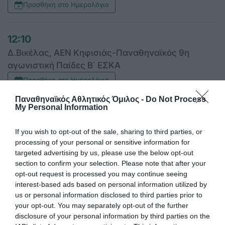
Προσθήκη στο Ημερολόγιο
12:10
Δ.Βικέλας, ΑΕΝ Κηφισιάς-Παναθηναϊκός 9η
αγωνιστική Παίδες Β΄ ΕΣΚΑ
Προσθήκη στο Ημερολόγιο
Παναθηναϊκός Αθλητικός Όμιλος -
Do Not Process
My Personal Information
15:00
Μετς, Παναθηναϊκός-ΠΑΟΚ, 8η αγ. ποδόσφαιρο
If you wish to opt-out of the sale, sharing to third parties, or
σάλας ανδρών
processing of your personal or sensitive information for
targeted advertising by us, please use the below opt-out
Προσθήκη στο Ημερολόγιο
section to confirm your selection. Please note that after your
opt-out request is processed you may continue seeing
interest-based ads based on personal information utilized by
15:30
us or personal information disclosed to third parties prior to
Καισαριανή, Καρπενήσι-Παναθηναϊκός , Futsal
your opt-out. You may separately opt-out of the further
γυναίκες 2η αγωνιστική
disclosure of your personal information by third parties on the