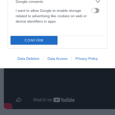
Google consents
I want to allow Google to enable storage
17:00 Ρουφ, Παναθηναϊκός-Αγία Παρασκευή
related to advertising like cookies on web or
2η αγωνιστική πρωταθλήματος ποδοσφαίρου
device identifiers in apps.
γυναικών (live streaming Panathinaikos A.C.)
CONFIRM
Data Deletion
Data Access
Privacy Policy