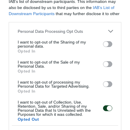
IAB’s list of downstream participants. This information may
Παναθηναϊκός 4η αγωνιστική ποδόσφαιρο
also be disclosed by us to third parties on the
IAB’s List of
Downstream Participants
that may further disclose it to other
σάλας ανδρών
third parties.
Please note that this website/app uses one or more Google
16:00 Σεράφειο, Παναθηναϊκός-ΝΟ Πατρών
Personal Data Processing Opt Outs
services and may gather and store information including but
1η αγωνιστική Α1 πόλο (Live streaming ΚΟΕ)
not limited to your visit or usage behaviour. You may click to
I want to opt-out of the Sharing of my
personal data.
grant or deny consent to Google and its third-party tags to
Opted In
use your data for below specified purposes in below Google
consent section.
I want to opt-out of the Sale of my
Personal Data.
Opted In
I want to opt-out of processing my
Personal Data for Targeted Advertising.
Opted In
I want to opt-out of Collection, Use,
Retention, Sale, and/or Sharing of my
Personal Data that Is Unrelated with the
Purposes for which it was collected.
Opted Out