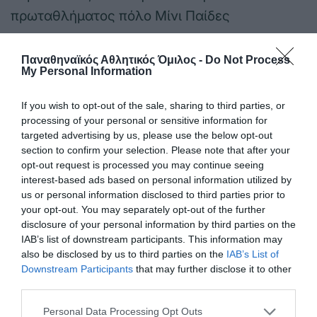
πρωταθλήματος πόλο Μίνι Παίδες
Σάββατο 8 Μαρτίου
Παναθηναϊκός Αθλητικός Όμιλος -
Do Not Process
My Personal Information
10:00 Καισαριανή, Νήαρ Ηστ-Παναθηναϊκός,
If you wish to opt-out of the sale, sharing to third parties, or
Κορίτσια Κ16 (3) ΕΣΠΑΑΑ
processing of your personal or sensitive information for
targeted advertising by us, please use the below opt-out
10:20 Ηράκλειο, Παγκόσμιο Κύπελλο
section to confirm your selection. Please note that after your
ξιφασκίας με τη συμμετοχή της Γεωργιάδου
opt-out request is processed you may continue seeing
interest-based ads based on personal information utilized by
us or personal information disclosed to third parties prior to
11:30 6ο Ενιαίο Λύκειο Αιγάλεω, Μελάς Αγίου
your opt-out. You may separately opt-out of the further
Ελευθερίου-Παναθηναϊκός 21η αγωνιστική
disclosure of your personal information by third parties on the
IAB’s list of downstream participants. This information may
ΕΣΚΑ Κορασίδες
also be disclosed by us to third parties on the
IAB’s List of
Downstream Participants
that may further disclose it to other
11:45 Κλ.«Παύλος Γιαννακόπουλος»
third parties.
Παναθηναϊκός-Μελάς Αγίου Ελευθερίου , 21η
Please note that this website/app uses one or more Google
Personal Data Processing Opt Outs