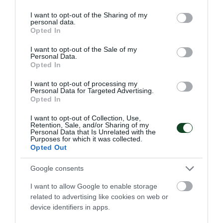
αγωνιστική ΕΣΚΑ Κορασίδες Β΄
services and may gather and store information including but
not limited to your visit or usage behaviour. You may click to
I want to opt-out of the Sharing of my
personal data.
grant or deny consent to Google and its third-party tags to
12:00 Βουλιαγμένη, Παναθηναϊκός-ΝΟ
Opted In
use your data for below specified purposes in below Google
Λάρισας,Τελική Φάση Πανελληνίου
consent section.
I want to opt-out of the Sale of my
πρωταθλήματος πόλο Κ20
Personal Data.
Opted In
12:45 Φάληρο, Παναθηναϊκός-Ηλιούπολη, Β
I want to opt-out of processing my
Personal Data for Targeted Advertising.
Φάση Πανελληνίου πρωταθλήματος πόλο
Opted In
Μίνι Παίδες
I want to opt-out of Collection, Use,
Retention, Sale, and/or Sharing of my
Personal Data that Is Unrelated with the
13:00 Άπελντορν Ολλανδία, Ευρωπαϊκό
Purposes for which it was collected.
Opted Out
Κλειστού στίβου: 60μ Μυριανθόπουλος
Βασίλης (ΕΡΤ2)
Google consents
I want to allow Google to enable storage
15:00 Budva Μαυροβούνιο, Παγκόσμιο
related to advertising like cookies on web or
Κύπελλο πυγμαχίας με τη συμμετοχή του
device identifiers in apps.
Γιάννη Πουμπουρίδη