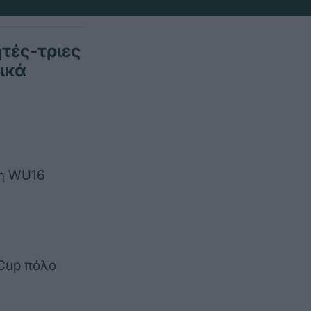
τές-τριες
ικά
ση WU16
 Cup πόλο