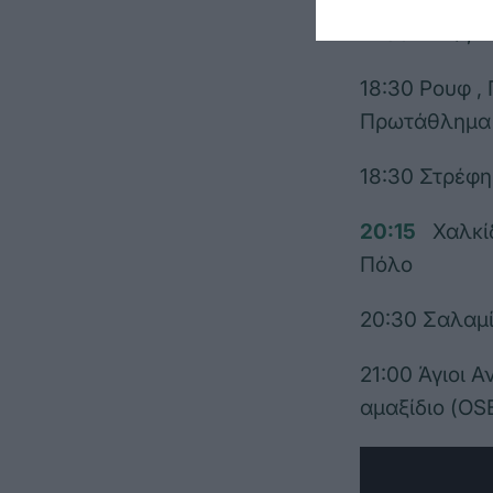
17:30 ΣΕΦ, Σ
18:30 Ρουφ ,
Πρωτάθλημα
18:30 Στρέφη
20:15
Χαλκί
Πόλο
20:30 Σαλαμ
21:00 Άγιοι 
αμαξίδιο (OS