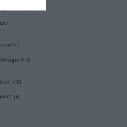
κ γυναικών
κών
ρασίδες
τάθλημα Κ15
άλας Κ18
άσκετ με