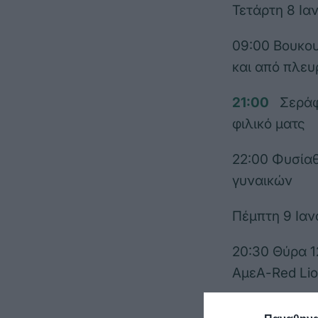
Τετάρτη 8 Ια
09:00 Βουκου
και από πλε
21:00
Σεράφ
φιλικό ματς
22:00 Φυσίαθ
γυναικών
Πέμπτη 9 Ιαν
20:30 Θύρα 
ΑμεΑ-Red Li
Παρασκευή 1