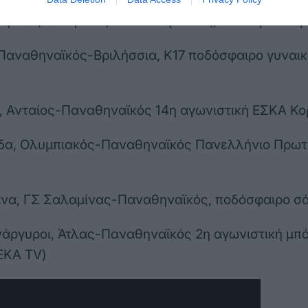
άρισες Φλώρινας – Παναθηναϊκός, Α1 πινγκ πονγ
 Παναθηναϊκός-Βριλήσσια, Κ17 ποδόσφαιρο γυναι
, Ανταίος-Παναθηναϊκός 14η αγωνιστική ΕΣΚΑ Κο
δα, Ολυμπιακός-Παναθηναϊκός Πανελλήνιο Πρω
ίνα, ΓΣ Σαλαμίνας-Παναθηναϊκός, ποδόσφαιρο σ
Ανάργυροι, Άτλας-Παναθηναϊκός 2η αγωνιστική μπ
EKA TV)