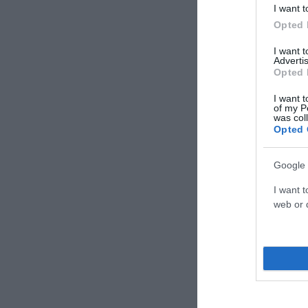
I want t
Opted 
I want 
Advertis
Opted 
I want t
of my P
was col
Opted 
Google 
I want t
web or d
17:00 Ν.Φιλα
17:00 Ρέντη,
ανδρών (ΕΡΤ