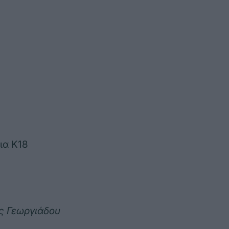
ια Κ18
ς Γεωργιάδου