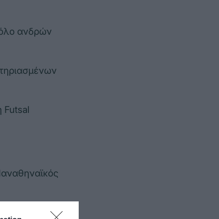
πόλο ανδρών
ωτηριασμένων
 Futsal
Παναθηναϊκός