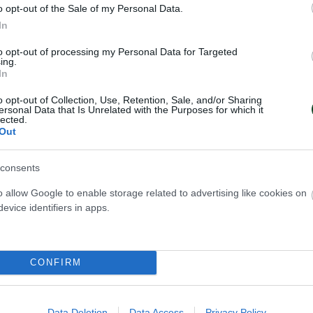
o opt-out of the Sale of my Personal Data.
In
to opt-out of processing my Personal Data for Targeted
ing.
In
o opt-out of Collection, Use, Retention, Sale, and/or Sharing
ersonal Data that Is Unrelated with the Purposes for which it
lected.
Out
consents
o allow Google to enable storage related to advertising like cookies on
evice identifiers in apps.
δέλφεια, ΑΕΚ-Παναθηναϊκός, Κορίτσια Κ18 ΕΣΠΑ
CONFIRM
 Ολυμπιακός-Παναθηναϊκός 11η αγωνιστική Volleyl
2)
Data Deletion
Data Access
Privacy Policy