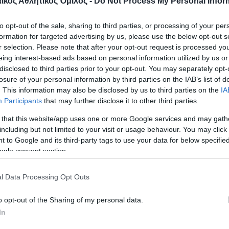
κός Αθλητικός Όμιλος -
Do Not Process My Personal Infor
Κονγκ, Παγκόσμιο Κύπελλο ξιφασκίας με τη συμμε
to opt-out of the sale, sharing to third parties, or processing of your per
ος του Παναθηναϊκού
formation for targeted advertising by us, please use the below opt-out s
r selection. Please note that after your opt-out request is processed y
eing interest-based ads based on personal information utilized by us or
ρέστι, Ελλάδα-Ιαπωνία, προκριματικά παγκοσμίο
disclosed to third parties prior to your opt-out. You may separately opt-
ή του Κουρούβανη από πλευράς ΠΑΟ
losure of your personal information by third parties on the IAB’s list of
. This information may also be disclosed by us to third parties on the
IA
ανουαρίου
Participants
that may further disclose it to other third parties.
 that this website/app uses one or more Google services and may gath
κηποι-Θεσσαλονίκη Ηράκλειοι αγώνες κλ. στίβου 
including but not limited to your visit or usage behaviour. You may click 
υ σπρίντερ του ΠΑΟ, Χρήστου Ρούμτσιου
 to Google and its third-party tags to use your data for below specifi
ogle consent section.
α, Πανελλήνιο πρωτάθλημα Αγόρια Κ15 Παίδες,
l Data Processing Opt Outs
ς-Αναγέννηση Λαμίας
o opt-out of the Sharing of my personal data.
Παναθηναϊκός-Μίλων 13η αγωνιστική Volleyleague
In
thinaikos)