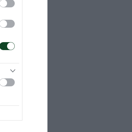
ΑΑ
eague