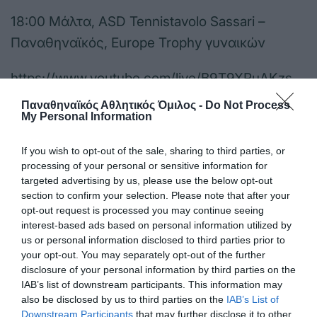
18:00 Μάλτα, ASD Tennistavolo Sassari –
Παναθηναϊκός, Europe Trophy γυναικών
https://www.youtube.com/live/B9T9XRuAKzs
Παναθηναϊκός Αθλητικός Όμιλος -
Do Not Process
18:00 Πολίχνη, Πήγασος Πολίχνης-
My Personal Information
Παναθηναϊκός 8η αγωνιστική Volleyleague
If you wish to opt-out of the sale, sharing to third parties, or
ανδρών (ESAP TV)
processing of your personal or sensitive information for
targeted advertising by us, please use the below opt-out
section to confirm your selection. Please note that after your
opt-out request is processed you may continue seeing
interest-based ads based on personal information utilized by
us or personal information disclosed to third parties prior to
your opt-out. You may separately opt-out of the further
disclosure of your personal information by third parties on the
IAB’s list of downstream participants. This information may
also be disclosed by us to third parties on the
IAB’s List of
Downstream Participants
that may further disclose it to other