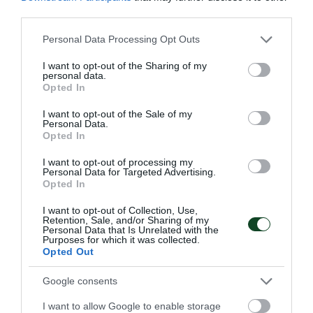
third parties.
Please note that this website/app uses one or more Google
Personal Data Processing Opt Outs
services and may gather and store information including but
not limited to your visit or usage behaviour. You may click to
I want to opt-out of the Sharing of my
personal data.
grant or deny consent to Google and its third-party tags to
Opted In
18:00 Π.Φάληρο, Παλαιό Φάληρο-
use your data for below specified purposes in below Google
consent section.
Παναθηναϊκός, Α1 πόλο ανδρών (KOE TV)
I want to opt-out of the Sale of my
Personal Data.
Opted In
I want to opt-out of processing my
Personal Data for Targeted Advertising.
Opted In
I want to opt-out of Collection, Use,
Retention, Sale, and/or Sharing of my
Personal Data that Is Unrelated with the
Purposes for which it was collected.
Opted Out
Google consents
I want to allow Google to enable storage