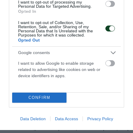
I want to opt-out of processing my
16:00 Κλ.«Παύλος Γιαννακόπουλος»
Personal Data for Targeted Advertising.
Opted In
Παναθηναϊκός -ΑΕ Γκράβας 8η αγωνιστική
I want to opt-out of Collection, Use,
Κορίτσια Κ18 (2) ΕΣΠΑΑΑ
Retention, Sale, and/or Sharing of my
Personal Data that Is Unrelated with the
Purposes for which it was collected.
18:30 Φυσίαθλον Παλλήνη, Παναθηναϊκός-
Opted Out
Κορυδαλλός Κ17
Google consents
19:00 Μαρκόπουλο, Μαρκόπουλο-
I want to allow Google to enable storage
related to advertising like cookies on web or
Παναθηναϊκός 7η αγωνιστική Volleyleague
device identifiers in apps.
γυναικών (ΕΡΤ-2)
20:00 Κλ. «Παύλος Γιαννακόπουλος»
CONFIRM
Παναθηναϊκός-ΑΕΚ 7η αγωνιστική ΕΣΠΑΑΑ
Αγόρια Κ21
Data Deletion
Data Access
Privacy Policy
20:00 Μετς, Παναθηναϊκός-ΓΣ Σαλαμίνας 10η