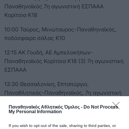
Παναθηναϊκός 7η αγωνιστική ΕΣΠΑΑΑ
Κορίτσια Κ18
10:00 Ταύρος, Μινώταυρος-Παναθηναϊκός,
ποδόσφαιρο σάλας Κ10
12:15 ΑΚ Γουδή, ΑΕ Αμπελοκήπων-
Παναθηναϊκός Κορίτσια Κ18 (3) 7η αγωνιστική
ΕΣΠΑΑΑ
13:30 Θεσσαλονίκη, Επταπύργιο,
Παναθλητικός-Παναθηναϊκός, 7η αγωνιστική
μπάσκετ Α1 γυναικών (ERT Sports 1)
Παναθηναϊκός Αθλητικός Όμιλος -
Do Not Process
My Personal Information
15:00 Βουλιαγμένη, ΝΟ Βουλιαγμένης-
Παναθηναϊκός 7η αγωνιστική Α1 πόλο ανδρών
If you wish to opt-out of the sale, sharing to third parties, or