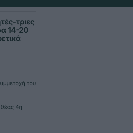
τές-τριες
δα 14-20
ρετικά
συμμετοχή του
ηθέας 4η