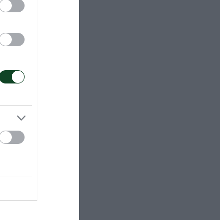
p
άλας Αγόρια