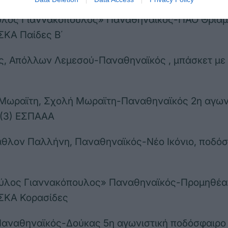
αύλος Γιαννακόπουλος» Παναθηναϊκός-ΠΑΟ Θρίαμ
ΣΚΑ Παίδες Β΄
ς, Απόλλων Λεμεσού-Παναθηναϊκός , μπάσκετ με 
 Μωραϊτη, Σχολή Μωραϊτη-Παναθηναϊκός 2η αγων
 (3) ΕΣΠΑΑΑ
θλον Παλλήνη, Παναθηναϊκός-Νέο Ικόνιο, ποδό
αύλος Γιαννακόπουλος» Παναθηναϊκός-Προμηθέα
ΕΣΚΑ Κορασίδες
 Παναθηναϊκός-Δούκας 5η αγωνιστική ποδόσφαιρο