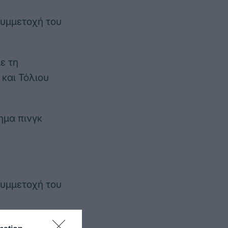
συμμετοχή του
ε τη
και Τόλιου
ημα πινγκ
συμμετοχή του
με τη