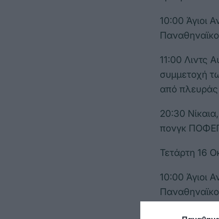
10:00 Άγιοι 
Παναθηναϊκο
11:00 Λιντς 
συμμετοχή τω
από πλευράς
20:30 Νίκαια
πονγκ ΠΟΦΕ
Τετάρτη 16 Ο
10:00 Άγιοι 
Παναθηναϊκο
11:00
Λιντς 