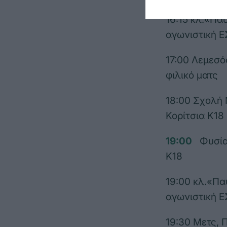
16:15 κλ.«Π
αγωνιστική Ε
17:00 Λεμεσό
φιλικό ματς
18:00 Σχολή
Κορίτσια Κ18
19:00
Φυσία
Κ18
19:00 κλ.«Π
αγωνιστική 
19:30 Μετς,