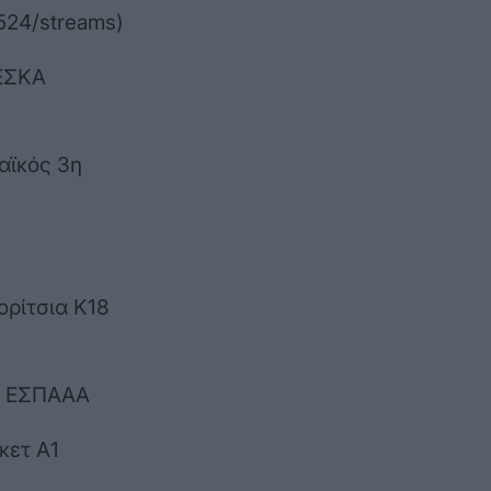
524/streams)
 ΕΣΚΑ
αϊκός 3η
ορίτσια Κ18
κή ΕΣΠΑΑΑ
κετ Α1