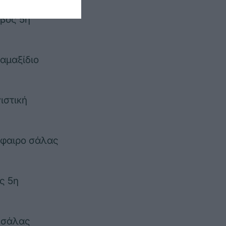
βος 5η
αμαξίδιο
ιστική
σφαιρο σάλας
ς 5η
 σάλας