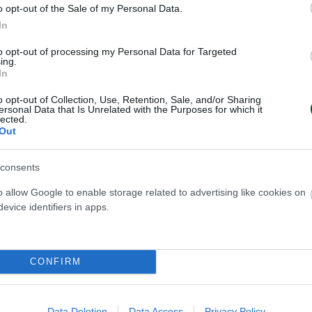
o opt-out of the Sale of my Personal Data.
In
to opt-out of processing my Personal Data for Targeted
ing.
In
o opt-out of Collection, Use, Retention, Sale, and/or Sharing
ersonal Data that Is Unrelated with the Purposes for which it
lected.
Out
consents
νβεντ-Παναθηναϊκός 2η αγωνιστική πόλο Eurocu
o allow Google to enable storage related to advertising like cookies on
evice identifiers in apps.
s TV
https://shorturl.at/aTczT )
Οκτωβρίου
CONFIRM
ίνα, ΓΣ Σαλαμίνας-Παναθηναϊκός, ποδόσφαιρο σ
Data Deletion
Data Access
Privacy Policy