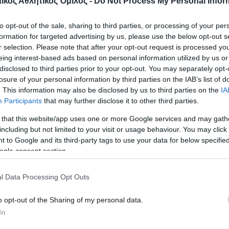
κός Αθλητικός Όμιλος -
Do Not Process My Personal Infor
ν Αγγελάκη, Ρόμπλες, Μοντέιρο, Τοφάντ, Χάνσον 
to opt-out of the sale, sharing to third parties, or processing of your per
 ΠΑΟ
formation for targeted advertising by us, please use the below opt-out s
r selection. Please note that after your opt-out request is processed y
 ΤΣΣΚΑ Σόφιας-Παναθηναϊκός Challenge Cup βόλ
eing interest-based ads based on personal information utilized by us or
disclosed to third parties prior to your opt-out. You may separately opt-
, Challenge Cup βόλεϊ ανδρών Chenois Geneve-Π
losure of your personal information by third parties on the IAB’s list of
. This information may also be disclosed by us to third parties on the
IA
Participants
that may further disclose it to other third parties.
κτωβρίου
 that this website/app uses one or more Google services and may gath
Ανάργυροι, Πανελλήνιο πρωτάθλημα Boccia με τη 
including but not limited to your visit or usage behaviour. You may click 
 to Google and its third-party tags to use your data for below specifi
ύ
ogle consent section.
γός, Παναθηναϊκός-UFAB 49 Eurocup μπάσκετ γυ
l Data Processing Opt Outs
A)
o opt-out of the Sharing of my personal data.
In