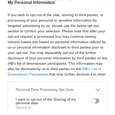
My Personal Information
κολύμβησης τελικός 100μ. πεταλούδα με τη
συμμετοχή της Ντουντουνάκη
If you wish to opt-out of the sale, sharing to third parties, or
processing of your personal or sensitive information for
targeted advertising by us, please use the below opt-out
20:00 Μάλτα, Ελλάδα-Γεωργία , Παγκόσμιο
section to confirm your selection. Please note that after your
πρωτάθλημα Κ16 Πόλο Φάση των 16
opt-out request is processed you may continue seeing
interest-based ads based on personal information utilized by
Παγκόσμιου Κυπέλλου με τη συμμετοχή του
us or personal information disclosed to third parties prior to
Πορτοκάλη
your opt-out. You may separately opt-out of the further
disclosure of your personal information by third parties on the
20:20 Βελιγράδι, Πανευρωπαϊκό πρωτάθλημα
IAB’s list of downstream participants. This information may
also be disclosed by us to third parties on the
IAB’s List of
κολύμβησης ημιτελικός 50μ. ελεύθερο με τη
Downstream Participants
that may further disclose it to other
συμμετοχή της Δράκου
third parties.
Please note that this website/app uses one or more Google
Personal Data Processing Opt Outs
Σάββατο 22 Ιουνίου
services and may gather and store information including but
not limited to your visit or usage behaviour. You may click to
I want to opt-out of the Sharing of my
personal data.
10:30 Βελιγράδι, Πανευρωπαϊκό πρωτάθλημα
grant or deny consent to Google and its third-party tags to
Opted In
use your data for below specified purposes in below Google
κολύμβησης 50μ. ελεύθερο Γκολομέεβ