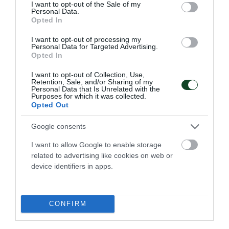
consent section.
I want to opt-out of the Sale of my
Personal Data.
12:00 Φάιναλ φορ Κύπελλο Άνοιξης με τη
Opted In
συμμετοχή της ομάδας σκάκι του
I want to opt-out of processing my
Personal Data for Targeted Advertising.
Παναθηναϊκού
Opted In
I want to opt-out of Collection, Use,
13:15 Κατσιμήδειο Τρίκαλα, Κρόνος Αγ. Δημ.-
Retention, Sale, and/or Sharing of my
Personal Data that Is Unrelated with the
Παναθηναϊκός, Πανελλήνιο πρωτάθλημα
Purposes for which it was collected.
Opted Out
μπάσκετ κορασίδων (θέσεις 3-4)
Google consents
ο
14:00 Περιστέρι, 1
Κύπελλο Περιστερίου
I want to allow Google to enable storage
πυγμαχίας με τη συμμετοχή των Λάκο,
related to advertising like cookies on web or
Στρογγυλού, Βρεττού, Τζαβάρα και Πανάγου
device identifiers in apps.
17:30 Κλ. «Παύλος Γιαννακόπουλος» Μικρός
CONFIRM
και Μεγάλος Τελικός Κορίτσια Κ16 ΕΣΠΑΑΑ