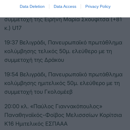
19:00 Θεσσαλονίκη, Πανευρωπαϊκό
Data Deletion
Data Access
Privacy Policy
πρωτάθλημα κορασίδων άρσης βαρών με τη
συμμετοχή της Ειρήνη Μαρία Σκουφίτσα (+81
κ.) U17
19:37 Βελιγράδι, Πανευρωπαϊκό πρωτάθλημα
κολύμβησης τελικός 50μ. ελεύθερο με τη
συμμετοχή της Δράκου
19:54 Βελιγράδι, Πανευρωπαϊκό πρωτάθλημα
κολύμβησης ημιτελικός 50μ. ελεύθερο με τη
συμμετοχή του Γκολομέεβ
20:00 κλ. «Παύλος Γιαννακόπουλος»
Παναθηναϊκός-Φοίβος Μελισσσίων Κορίτσια
Κ16 Ημιτελικός ΕΣΠΑΑΑ