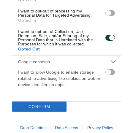
09:00 Πάτρα, Πανελλήνιο πρωτάθλημα
Στίβου κ20 με τη συμμετοχή Ροκοπάνου,
I want to opt-out of processing my
Personal Data for Targeted Advertising.
Πιερράκου και Κουλούρη
Opted In
I want to opt-out of Collection, Use,
10:00 Λιβαδειά, αγώνας ποδηλασίας (αντοχή)
Retention, Sale, and/or Sharing of my
Personal Data that Is Unrelated with the
με συμμετοχή των Καλούπη,
Purposes for which it was collected.
Opted Out
Αγγελοκωστόπουλου
Google consents
12:45 Πάτρα, ΝΟ Χανίων – Παναθηναϊκός για
I want to allow Google to enable storage
τον τελικό του Πανελλήνιου πρωταθλήματος
related to advertising like cookies on web or
device identifiers in apps.
πόλο Παίδων
CONFIRM
Data Deletion
Data Access
Privacy Policy