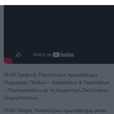
15:00 Γρεβενά, Πανελλήνιο πρωτάθλημα
Πυγμαχίας Παίδων – Κορασίδων & Παμπαίδων
– Παγκορασίδων με τη συμμετοχή Ζικέλογλου,
Γεωργόπουλου
17:00 Πάτρα, Πανελλήνιο πρωτάθλημα σκάκι