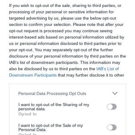
If you wish to opt-out of the sale, sharing to third parties, or
Α΄Εθνικής Κατηγορίας με τη συμμετοχή του
processing of your personal or sensitive information for
ΠΑΟ
targeted advertising by us, please use the below opt-out
section to confirm your selection. Please note that after your
opt-out request is processed you may continue seeing
18: 00 Λίμνη Δόξα, τρίαθλο sprint αποστασης
interest-based ads based on personal information utilized by
με τη συμμετοχή του Παναθηναϊκού
us or personal information disclosed to third parties prior to
your opt-out. You may separately opt-out of the further
20:30 Πάτρα, ΑΝΟ Γλυφάδας – Παναθηναϊκός
disclosure of your personal information by third parties on the
IAB’s list of downstream participants. This information may
για τα ημιτελικά του Πανελλήνιου
also be disclosed by us to third parties on the
IAB’s List of
πρωταθλήματος Παίδων πόλο
Downstream Participants
that may further disclose it to other
third parties.
Κυριακή 5 Ιουλίου
Please note that this website/app uses one or more Google
Personal Data Processing Opt Outs
services and may gather and store information including but
09:00 Βύρωνας, αγώνας Πυροβόλων όπλων
not limited to your visit or usage behaviour. You may click to
I want to opt-out of the Sharing of my
personal data.
grant or deny consent to Google and its third-party tags to
50μ. με τη συμμετοχή της Εμμανουέλας
Opted In
use your data for below specified purposes in below Google
Μιχελάκη
consent section.
I want to opt-out of the Sale of my
Personal Data.
Opted In