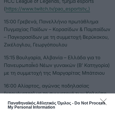
HCC League of Legends, τμήμα esports
(
https://www.twitch.tv/pao_esportstv_)
15:00 Γρεβενά, Πανελλήνιο πρωτάθλημα
Πυγμαχίας Παίδων – Κορασίδων & Παμπαίδων
– Παγκορασίδων με τη συμμετοχή Βερύκοκου,
Ζικέλογλου, Γεωργόπουλου
15:15 Βουλγαρία, Αλβανία – Ελλάδα για το
ΠανευρωπαΪκό Νέων γυναικών (Β’ Κατηγορία)
με τη συμμετοχή της Μαργαρίτας Μπάτσιου
16:00 Αλίαρτος, αγώνας ποδηλασίας
(χρονόμετρο) με τη συμμετοχή των Καλούπη,
Καφρίτσα, Πιπίνη
Παναθηναϊκός Αθλητικός Όμιλος -
Do Not Process
My Personal Information
17:00 Πάτρα, Πανελλήνιο πρωτάθλημα σκάκι