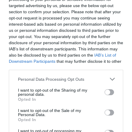
targeted advertising by us, please use the below opt-out
Κυριακή 7 Δεκεμβρίου
section to confirm your selection. Please note that after your
opt-out request is processed you may continue seeing
09:30 Βύρωνας. αγώνας ΣΚΟΕ αεροβόλων με
interest-based ads based on personal information utilized by
τη συμμετοχή του ΠΑΟ
us or personal information disclosed to third parties prior to
your opt-out. You may separately opt-out of the further
disclosure of your personal information by third parties on the
12:00 Ρουφ, Παναθηναϊκός-Τράχωνες 5η
IAB’s list of downstream participants. This information may
αγωνιστική πρωταθλήματος ποδοσφαίρου
also be disclosed by us to third parties on the
IAB’s List of
Downstream Participants
that may further disclose it to other
Νεανίδων Κ17
third parties.
15:00 Κηφισιά, Κηφισιά-Παναθηναϊκός 10η
Please note that this website/app uses one or more Google
Personal Data Processing Opt Outs
services and may gather and store information including but
αγωνιστική ποδοσφαίρου γυναικών
not limited to your visit or usage behaviour. You may click to
I want to opt-out of the Sharing of my
personal data.
grant or deny consent to Google and its third-party tags to
Opted In
use your data for below specified purposes in below Google
consent section.
I want to opt-out of the Sale of my
Personal Data.
Opted In
I want to opt-out of processing my