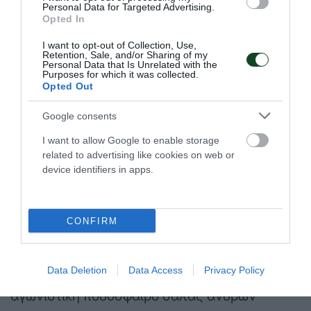
Personal Data for Targeted Advertising.
Opted In
I want to opt-out of Collection, Use,
Retention, Sale, and/or Sharing of my
Personal Data that Is Unrelated with the
Purposes for which it was collected.
Opted Out
Google consents
I want to allow Google to enable storage
15:00
Μελίσσια, Παναθηναϊκός-Φοίβος
related to advertising like cookies on web or
Μελισσσίων Τουρνουά 4Χ4
device identifiers in apps.
16:00 Κλ. «Παύλος Γιαννακόπουλος»
Παναθηναϊκός-Παγκράτι, Αγόρια Κ21
CONFIRM
ΕΣΠΑΑΑΑ
Data Deletion
Data Access
Privacy Policy
17:30 Πύργος, Πύργος-Παναθηναϊκός 11η
αγωνιστική ποδόσφαιρο σάλας ανδρών