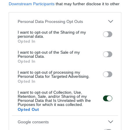
Downstream Participants
that may further disclose it to other
third parties.
Please note that this website/app uses one or more Google
Personal Data Processing Opt Outs
services and may gather and store information including but
not limited to your visit or usage behaviour. You may click to
I want to opt-out of the Sharing of my
personal data.
grant or deny consent to Google and its third-party tags to
Opted In
use your data for below specified purposes in below Google
Φουλάρει για την πέμπτη θέση η
consent section.
I want to opt-out of the Sale of my
Personal Data.
Εθνική Νεανίδων
Opted In
Η Εθνική ομάδα μπάσκετ Νεανίδων νίκησε τη Βουλγαρία
I want to opt-out of processing my
και θα παίξει για την πέμπτη θέση στο EuroBasket Β'
Personal Data for Targeted Advertising.
κατηγορίας έχοντας δύο παίκτριες του Παναθηναϊκού στη
Opted In
σύνθεσή της.
I want to opt-out of Collection, Use,
Retention, Sale, and/or Sharing of my
Personal Data that Is Unrelated with the
08.08.2026
ΑΚΑΔΗΜΙΑ ΚΑΛΑΘΟΣΦΑΙΡΙΣΗΣ
Purposes for which it was collected.
Opted Out
Google consents