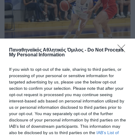
Δύο στα δύο με «πράσινη»
Παναθηναϊκός Αθλητικός Όμιλος -
Do Not Process
My Personal Information
σύμβολη
Η Εθνική ομάδα μπάσκετ Κορασίδων έκανε το δύο στα δύο
If you wish to opt-out of the sale, sharing to third parties, or
στο EuroBasket Β' κατηγορίας έχοντας τη Μαριάνθη
processing of your personal or sensitive information for
Τουλούπη με διψήφιο αριθμό πόντων.
targeted advertising by us, please use the below opt-out
section to confirm your selection. Please note that after your
opt-out request is processed you may continue seeing
08.08.2026
ΑΚΑΔΗΜΙΑ ΚΑΛΑΘΟΣΦΑΙΡΙΣΗΣ
interest-based ads based on personal information utilized by
us or personal information disclosed to third parties prior to
your opt-out. You may separately opt-out of the further
disclosure of your personal information by third parties on the
IAB’s list of downstream participants. This information may
also be disclosed by us to third parties on the
IAB’s List of