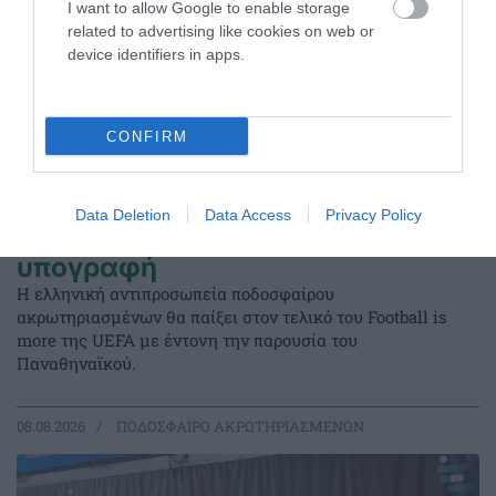
I want to allow Google to enable storage
related to advertising like cookies on web or
device identifiers in apps.
CONFIRM
Data Deletion
Data Access
Privacy Policy
Στον τελικό με «πράσινη»
υπογραφή
Η ελληνική αντιπροσωπεία ποδοσφαίρου
ακρωτηριασμένων θα παίξει στον τελικό του Football is
more της UEFA με έντονη την παρουσία του
Παναθηναϊκού.
08.08.2026
ΠΟΔΟΣΦΑΙΡΟ ΑΚΡΩΤΗΡΙΑΣΜΕΝΩΝ