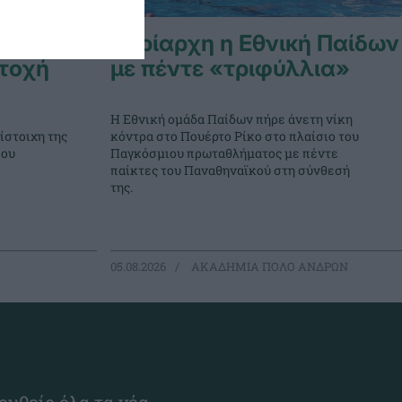
με διπλή
Κυρίαρχη η Εθνική Παίδων
τοχή
με πέντε «τριφύλλια»
Η Εθνική ομάδα Παίδων πήρε άνετη νίκη
ίστοιχη της
κόντρα στο Πουέρτο Ρίκο στο πλαίσιο του
που
Παγκόσμιου πρωταθλήματος με πέντε
παίκτες του Παναθηναϊκού στη σύνθεσή
της.
05.08.2026
ΑΚΑΔΗΜΙΑ ΠΟΛΟ ΑΝΔΡΩΝ