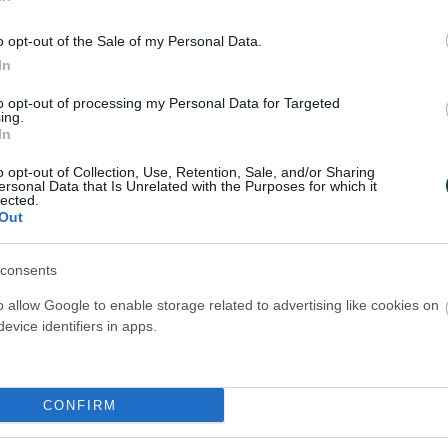
χος, Χατζηδάκης, Ράικος και Λάμπης.
o opt-out of the Sale of my Personal Data.
είναι από το βιβλίο «Τα βλέπω όλα πράσινα».
In
to opt-out of processing my Personal Data for Targeted
ing.
In
o opt-out of Collection, Use, Retention, Sale, and/or Sharing
ersonal Data that Is Unrelated with the Purposes for which it
lected.
Out
consents
o allow Google to enable storage related to advertising like cookies on
evice identifiers in apps.
CONFIRM