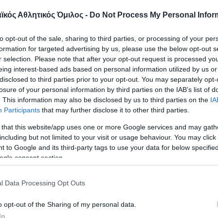
κός Αθλητικός Όμιλος -
Do Not Process My Personal Infor
ναϊκός Αθλητικός Όμιλος ξεκίνησε έ
to opt-out of the sale, sharing to third parties, or processing of your per
 αφιέρωμα παρουσιάζει τη σχέση το
formation for targeted advertising by us, please use the below opt-out s
r selection. Please note that after your opt-out request is processed y
ου έχουν … Παναθηναϊκή προέλευση.
eing interest-based ads based on personal information utilized by us or
disclosed to third parties prior to your opt-out. You may separately opt-
losure of your personal information by third parties on the IAB’s list of
άδα που είχε έντονο το Παναθηναϊκό στοιχείο και
. This information may also be disclosed by us to third parties on the
IA
Participants
that may further disclose it to other third parties.
ς της μάχες σε μια «πράσινη» περιοχή ήταν τα Π
ς.
 that this website/app uses one or more Google services and may gath
including but not limited to your visit or usage behaviour. You may click 
 to Google and its third-party tags to use your data for below specifi
α μια ομάδα που οι παίκτες ήταν φίλαθλοι του μεγ
ogle consent section.
 έπαιξε στα ξερά γήπεδα της Αθήνας το 1947.
l Data Processing Opt Outs
τρα στον Απόλλωνα Γούβας επιβλήθηκε με 4-0 κα
άσινους» άσους ήταν οι Ματθαίου, Βαρβαρίγος, 
o opt-out of the Sharing of my personal data.
In