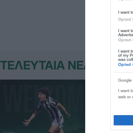
Ζαμπέλης, Μί
I want t
Τα στοιχεία 
Opted 
I want 
Advertis
Opted 
I want t
of my P
was col
ΤΕΛΕΥΤΑΙΑ ΝΕΑ
Opted 
Google 
I want t
web or d