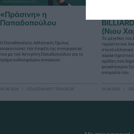
«Πράσινη» η
PANATH
Παπαδοπούλου
BILLIAR
(Νιου Χα
Το μέγεθος του 
Ο Παναθηναϊκός Αθλητικός Όμιλος
τεράστιο και έχ
ανακοινώνει την έναρξη της συνεργασίας
στενά ελληνικά 
του με την Αντιγόνη Παπαδοπούλου για το
χαρακτηριστικό
τμήμα ποδοσφαίρου γυναικών.
ομάδες που δημ
μεγαλύτερου Συλ
ονομασία του.
06.08.2026
ΠΟΔΟΣΦΑΙΡΟ ΓΥΝΑΙΚΩΝ
06.08.2026
EΝ