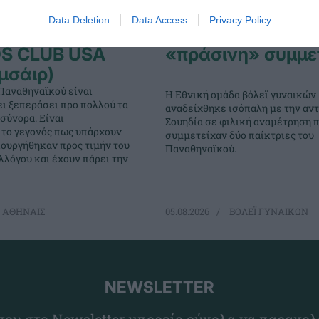
Data Deletion
Data Access
Privacy Policy
INAIKOS
Φιλική ισοπαλία 
DS CLUB USA
«πράσινη» συμμε
μσάιρ)
Παναθηναϊκού είναι
Η Εθνική ομάδα βόλεϊ γυναικών
ει ξεπεράσει προ πολλού τα
αναδείχθηκε ισόπαλη με την αντ
σύνορα. Είναι
Σουηδία σε φιλική αναμέτρηση 
 το γεγονός πως υπάρχουν
συμμετείχαν δύο παίκτριες του
ιουργήθηκαν προς τιμήν του
Παναθηναϊκού.
λόγου και έχουν πάρει την
 ΑΘΗΝΑΙΣ
05.08.2026
ΒΟΛΕΪ ΓΥΝΑΙΚΩΝ
NEWSLETTER