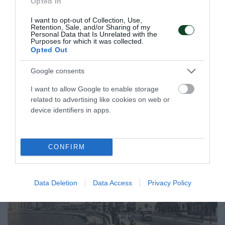
Opted In
I want to opt-out of Collection, Use,
Retention, Sale, and/or Sharing of my
Σαν σήμερα το 1947-Το πρώτο
Personal Data that Is Unrelated with the
Purposes for which it was collected.
«τρίφυλλο» παγκόσμιο ρεκόρ!
Opted Out
Η πρώτη φορά που πιάσανε τα 60 Hits στον κόσμο στη
Google consents
σκοποβολή είχε και «πράσινη» στάμπα το μακρινό 1947 στη
Στοκχόλμη και ο Σύλλογος δεν λησμονεί τη στιγμή.
I want to allow Google to enable storage
related to advertising like cookies on web or
device identifiers in apps.
10.08.2026
ΣΚΟΠΟΒΟΛΗ
CONFIRM
Data Deletion
Data Access
Privacy Policy