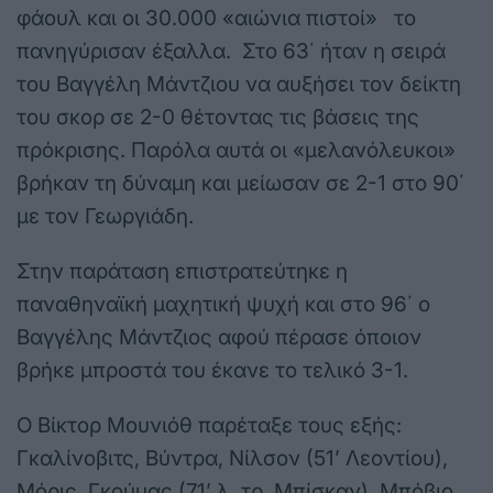
φάουλ και οι 30.000 «αιώνια πιστοί» το
πανηγύρισαν έξαλλα. Στο 63΄ ήταν η σειρά
του Βαγγέλη Μάντζιου να αυξήσει τον δείκτη
του σκορ σε 2-0 θέτοντας τις βάσεις της
πρόκρισης. Παρόλα αυτά οι «μελανόλευκοι»
βρήκαν τη δύναμη και μείωσαν σε 2-1 στο 90΄
με τον Γεωργιάδη.
Στην παράταση επιστρατεύτηκε η
παναθηναϊκή μαχητική ψυχή και στο 96΄ ο
Βαγγέλης Μάντζιος αφού πέρασε όποιον
βρήκε μπροστά του έκανε το τελικό 3-1.
Ο Βίκτορ Μουνιόθ παρέταξε τους εξής:
Γκαλίνοβιτς, Βύντρα, Νίλσον (51’ Λεοντίου),
Μόρις, Γκούμας (71’ λ. τρ. Μπίσκαν), Μπόβιο,