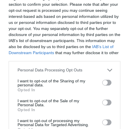
section to confirm your selection. Please note that after your
opt-out request is processed you may continue seeing
interest-based ads based on personal information utilized by
us or personal information disclosed to third parties prior to
14ος στην Ευρώπη ο Γεννίκης
your opt-out. You may separately opt-out of the further
Ο Κώστας Γεννίκης συμμετείχε στον προκριματικό της
disclosure of your personal information by third parties on the
σφαιροβολίας στο Ευρωπαϊκό πρωτάθλημα του
IAB’s list of downstream participants. This information may
Μπέρμιγχαμ.
also be disclosed by us to third parties on the
IAB’s List of
Downstream Participants
that may further disclose it to other
third parties.
10.08.2026
ΣΤΙΒΟΣ
Please note that this website/app uses one or more Google
Personal Data Processing Opt Outs
services and may gather and store information including but
not limited to your visit or usage behaviour. You may click to
I want to opt-out of the Sharing of my
personal data.
grant or deny consent to Google and its third-party tags to
Opted In
use your data for below specified purposes in below Google
consent section.
I want to opt-out of the Sale of my
Personal Data.
Opted In
I want to opt-out of processing my
Personal Data for Targeted Advertising.