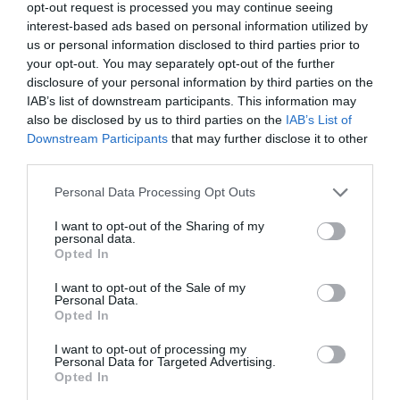
opt-out request is processed you may continue seeing
Ουκρανία
interest-based ads based on personal information utilized by
Η Ουκρανία ηττήθηκε 3-1 από τη Σερβία για το VNL, σε ένα
us or personal information disclosed to third parties prior to
ματς που ο Ντμίτρο Γιάντσουκ είχε 10 πόντους.
your opt-out. You may separately opt-out of the further
disclosure of your personal information by third parties on the
IAB’s list of downstream participants. This information may
17.07.2026
ΒΟΛΕΪ ΑΝΔΡΩΝ
also be disclosed by us to third parties on the
IAB’s List of
Downstream Participants
that may further disclose it to other
third parties.
Please note that this website/app uses one or more Google
Personal Data Processing Opt Outs
services and may gather and store information including but
not limited to your visit or usage behaviour. You may click to
I want to opt-out of the Sharing of my
personal data.
grant or deny consent to Google and its third-party tags to
Opted In
use your data for below specified purposes in below Google
consent section.
I want to opt-out of the Sale of my
Personal Data.
Opted In
I want to opt-out of processing my
Personal Data for Targeted Advertising.
Opted In
Συνέχισε με νίκη η Ουκρανία του