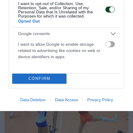
Γιάντσουκ
I want to opt-out of Collection, Use,
Retention, Sale, and/or Sharing of my
Personal Data that Is Unrelated with the
Η Ουκρανία νίκησε το Ιράν για το VNL, σε έναν αγώνα που
Purposes for which it was collected.
συμμετείχε ο Ντμίτρο Γιάντσουκ.
Opted Out
Google consents
15.07.2026
ΒΟΛΕΪ ΑΝΔΡΩΝ
I want to allow Google to enable storage
related to advertising like cookies on web or
device identifiers in apps.
ΤΕΛΕΥΤΑΙΑ ΝΕΑ
CONFIRM
Data Deletion
Data Access
Privacy Policy