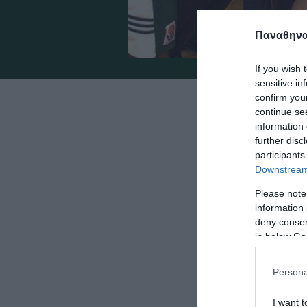
Παναθηναϊ
If you wish 
sensitive in
confirm you
Χαραγμένη
continue se
information 
μνήμη όλ
further disc
«πράσινοι
participants
ευρωπαϊκο
Downstream 
δεν λησμο
Please note
information 
deny consent
in below Go
Μάλιστα η ημ
αποτέλεσμα ν
Persona
της Ελλάδας
I want t