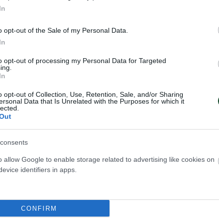
πέρα περισσότεροι από 2.500 οπαδοί του «τριφυλλ
In
 προκειμένου να στηρίξουν τον Ζέλιμιρ Ομπράντο
o opt-out of the Sale of my Personal Data.
, στον τελικό απέναντι στην Κίντερ Μπολόνια. Τα «
In
οτέλεσαν τον …έκτο παίκτη της ομάδας και στο 
to opt-out of processing my Personal Data for Targeted
 τεράστια νίκη με 89-83 κάνοντας τον γύρο του θ
ing.
In
του αντιπάλου.
o opt-out of Collection, Use, Retention, Sale, and/or Sharing
ersonal Data that Is Unrelated with the Purposes for which it
lected.
Out
consents
o allow Google to enable storage related to advertising like cookies on
evice identifiers in apps.
CONFIRM