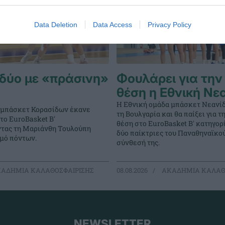
Data Deletion
Data Access
Privacy Policy
δύο με «πράσινη»
Φουλάρει για την
θέση η Εθνική Νε
Η Εθνική ομάδα μπάσκετ Νεανί
 μπάσκετ Κορασίδων έκανε
τη Βουλγαρία και θα παίξει για 
στο EuroBasket Β'
θέση στο EuroBasket Β' κατηγορ
ντας τη Μαριάνθη Τουλούπη
δύο παίκτριες του Παναθηναϊκο
θμό πόντων.
σύνθεσή της.
ΑΔΗΜΙΑ ΚΑΛΑΘΟΣΦΑΙΡΙΣΗΣ
08.08.2026
ΑΚΑΔΗΜΙΑ ΚΑΛΑΘ
NEWSLETTER