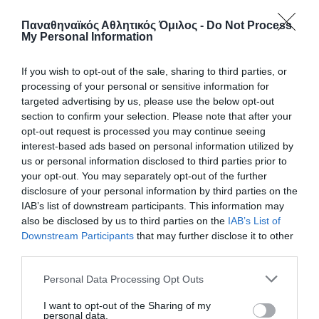
Παναθηναϊκός Αθλητικός Όμιλος -
Do Not Process
Με το τριφύλλι στο στήθος η
My Personal Information
Sydney Shepherd
If you wish to opt-out of the sale, sharing to third parties, or
Ο Παναθηναϊκός Αθλητικός Όμιλος ανακοινώνει την
processing of your personal or sensitive information for
έναρξη της συνεργασίας του με τη Sydney Shepherd για το
targeted advertising by us, please use the below opt-out
τμήμα ποδοσφαίρου γυναικών.
section to confirm your selection. Please note that after your
opt-out request is processed you may continue seeing
06.08.2026
ΠΟΔΟΣΦΑΙΡΟ ΓΥΝΑΙΚΩΝ
interest-based ads based on personal information utilized by
us or personal information disclosed to third parties prior to
your opt-out. You may separately opt-out of the further
disclosure of your personal information by third parties on the
IAB’s list of downstream participants. This information may
also be disclosed by us to third parties on the
IAB’s List of
Downstream Participants
that may further disclose it to other
third parties.
Please note that this website/app uses one or more Google
Personal Data Processing Opt Outs
services and may gather and store information including but
not limited to your visit or usage behaviour. You may click to
I want to opt-out of the Sharing of my
personal data.