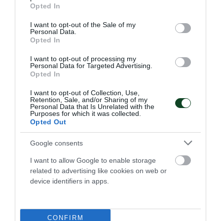
grant or deny consent to Google and its third-party tags to
Opted In
use your data for below specified purposes in below Google
consent section.
I want to opt-out of the Sale of my
«Πράσινη» η Lalia Storti
Personal Data.
Opted In
Ο Παναθηναϊκός Αθλητικός Όμιλος ανακοινώνει την
έναρξη της συνεργασίας του με τη Lalia Storti για το τμήμα
I want to opt-out of processing my
ποδοσφαίρου γυναικών.
Personal Data for Targeted Advertising.
Opted In
I want to opt-out of Collection, Use,
06.08.2026
ΠΟΔΟΣΦΑΙΡΟ ΓΥΝΑΙΚΩΝ
Retention, Sale, and/or Sharing of my
Personal Data that Is Unrelated with the
Purposes for which it was collected.
Opted Out
Google consents
I want to allow Google to enable storage
related to advertising like cookies on web or
device identifiers in apps.
CONFIRM