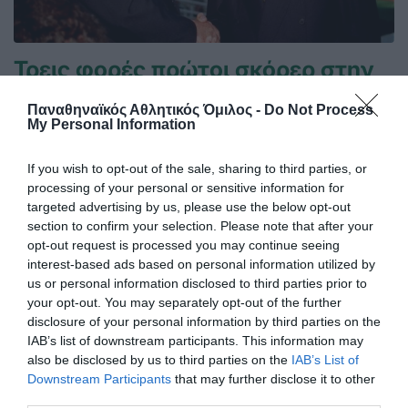
Τρεις φορές πρώτοι σκόρερ στην
κορυφαία διασυλλογική
Παναθηναϊκός Αθλητικός Όμιλος -
Do Not Process
διοργάνωση!
My Personal Information
Οι θρυλικοί Φέρεντς Πούσκας και Αντώνης Αντωνιάδης
που οδήγησαν τον Panathinaikos στην κορυφαία στιγμή
If you wish to opt-out of the sale, sharing to third parties, or
Ελληνικού Συλλόγου στο εξωτερικό, έχουν ακόμα τα
processing of your personal or sensitive information for
ονόματα τους ανεξίτηλα στους πρώτους σκόρερ του
targeted advertising by us, please use the below opt-out
Κυπέλλου Πρωταθλητριών και μετέπειτα Τσάμπιονς Λιγκ.
section to confirm your selection. Please note that after your
opt-out request is processed you may continue seeing
interest-based ads based on personal information utilized by
08.08.2026
EΝ ΑΘΗΝΑΙΣ
us or personal information disclosed to third parties prior to
your opt-out. You may separately opt-out of the further
disclosure of your personal information by third parties on the
IAB’s list of downstream participants. This information may
also be disclosed by us to third parties on the
IAB’s List of
Downstream Participants
that may further disclose it to other
third parties.