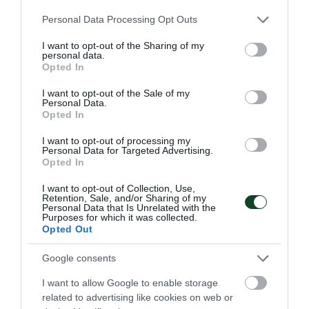
Please note that this website/app uses one or more Google
Personal Data Processing Opt Outs
services and may gather and store information including but
not limited to your visit or usage behaviour. You may click to
I want to opt-out of the Sharing of my
personal data.
grant or deny consent to Google and its third-party tags to
Opted In
use your data for below specified purposes in below Google
consent section.
I want to opt-out of the Sale of my
Personal Data.
ΠΑΝΑΘΗΝΑΪΚΟΣ ΑΚΑ∆ΗΜΙΑ
Opted In
ΓΕΡΜΑΝΙΑΣ
I want to opt-out of processing my
Το μέγεθος του Παναθηναϊκού είναι τεράστιο και έχει
Personal Data for Targeted Advertising.
ξεπεράσει προ πολλού τα στενά ελληνικά σύνορα. Είναι
Opted In
χαρακτηριστικό το γεγονός πως υπάρχουν ομάδες που
δημιουργήθηκαν προς τιμήν του μεγαλύτερου Συλλόγου
I want to opt-out of Collection, Use,
Retention, Sale, and/or Sharing of my
και έχουν πάρει την ονομασία του.
Personal Data that Is Unrelated with the
Purposes for which it was collected.
Opted Out
08.08.2026
EΝ ΑΘΗΝΑΙΣ
Google consents
I want to allow Google to enable storage
related to advertising like cookies on web or