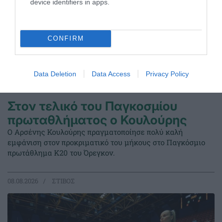
device identifiers in apps.
CONFIRM
Data Deletion
Data Access
Privacy Policy
Στον τελικό του Παγκοσμίου
πρωταθλήματος ο Κουλούρης
Ο Αρσένης Κουλούρης πραγματοποίησε πολύ καλή
εμφάνιση στον προκριματικό του μήκους στο Παγκόσμιο
πρωτάθλημα Κ20 του Όρεγκον.
08.08.2026
ΣΤΙΒΟΣ