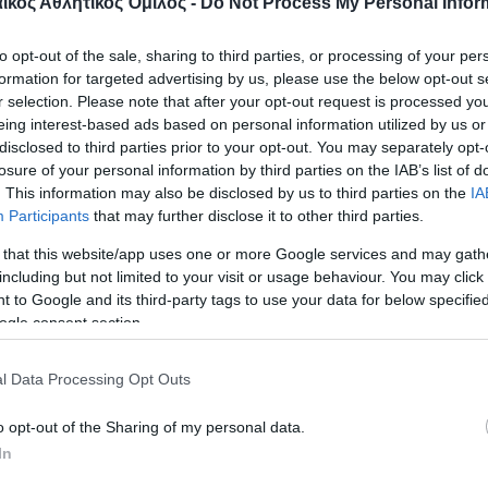
κός Αθλητικός Όμιλος -
Do Not Process My Personal Infor
to opt-out of the sale, sharing to third parties, or processing of your per
formation for targeted advertising by us, please use the below opt-out s
r selection. Please note that after your opt-out request is processed y
 Αντωνιάδης συμμετείχε σε ένα ιδια
eing interest-based ads based on personal information utilized by us or
disclosed to third parties prior to your opt-out. You may separately opt-
ικό ματς σαν σήμερα το 1984 όπου έ
losure of your personal information by third parties on the IAB’s list of
ις μνήμη του κορυφαίου σκιέρ Γιόζε
. This information may also be disclosed by us to third parties on the
IA
λογος δεν λησμονεί τη στιγμή.
Participants
that may further disclose it to other third parties.
 that this website/app uses one or more Google services and may gath
including but not limited to your visit or usage behaviour. You may click 
ως «Σεπ» ο αδικοχαμένος σκιερ έχασε τη ζωή του
 to Google and its third-party tags to use your data for below specifi
ogle consent section.
η γενέτειρα του στην Αυστρία.
l Data Processing Opt Outs
υ έγινε φιλικό ματς της Εθνικής Αυστρία με Μικτή
που συμμετείχε ο Αντώνης Αντωνιάδης και είχε γ
o opt-out of the Sharing of my personal data.
πεκενμπάουερ και Εουσέμπιο. Μάλιστα για την ισ
In
 βρει τον δρόμο προς τα δίχτυα.