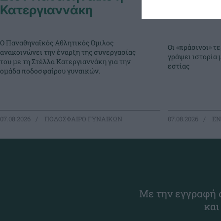
Κατεργιαννάκη
σερί απα
Ο Παναθηναϊκός Αθλητικός Όμιλος
Οι «πράσινοι» 
ανακοινώνει την έναρξη της συνεργασίας
γράψει ιστορία 
του με τη Στέλλα Κατεργιαννάκη για την
εστίας
ομάδα ποδοσφαίρου γυναικών.
07.08.2026
ΠΟΔΟΣΦΑΙΡΟ ΓΥΝΑΙΚΩΝ
07.08.2026
EΝ
Με την εγγραφή σ
και