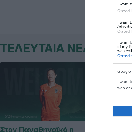
I want t
Opted 
I want 
Advertis
Opted 
I want t
ΤΕΛΕΥΤΑΙΑ ΝΕΑ
of my P
was col
Opted 
Google 
I want t
web or d
Στον Παναθηναϊκό η
Τα Κορυ