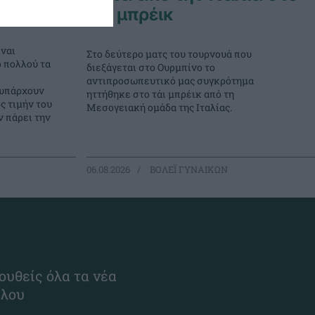
τάι μπρέικ
ναι
Στο δεύτερο ματς του τουρνουά που
ο πολλού τα
διεξάγεται στο Ουρμπίνο το
αντιπροσωπευτικό μας συγκρότημα
 υπάρχουν
ηττήθηκε στο τάι μπρέικ από τη
ς τιμήν του
Μεσογειακή ομάδα της Ιταλίας.
 πάρει την
06.08.2026
ΒΟΛΕΪ ΓΥΝΑΙΚΩΝ
ουθείς όλα τα νέα
ίλου