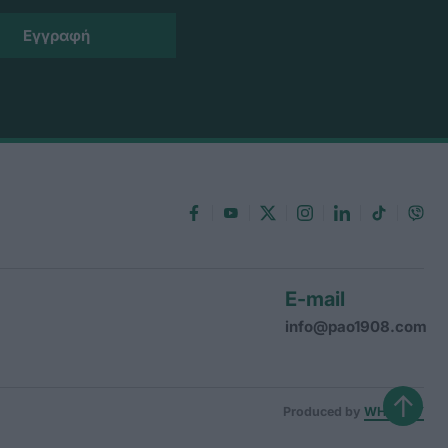
E-mail
info@pao1908.com
↑
Produced by
WHISKEY