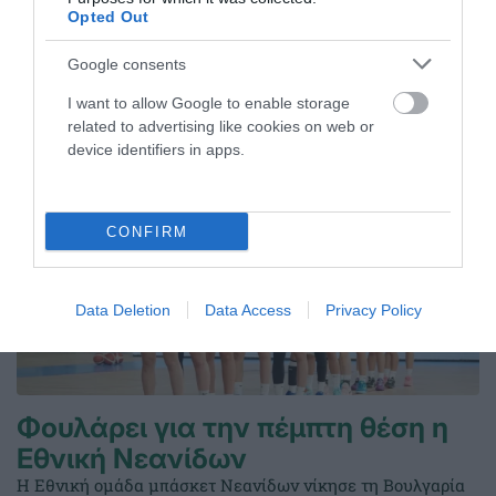
Opted Out
Τουλούπη με διψήφιο αριθμό πόντων.
Google consents
08.08.2026
ΑΚΑΔΗΜΙΑ ΚΑΛΑΘΟΣΦΑΙΡΙΣΗΣ
I want to allow Google to enable storage
related to advertising like cookies on web or
device identifiers in apps.
CONFIRM
Data Deletion
Data Access
Privacy Policy
Φουλάρει για την πέμπτη θέση η
Εθνική Νεανίδων
Η Εθνική ομάδα μπάσκετ Νεανίδων νίκησε τη Βουλγαρία