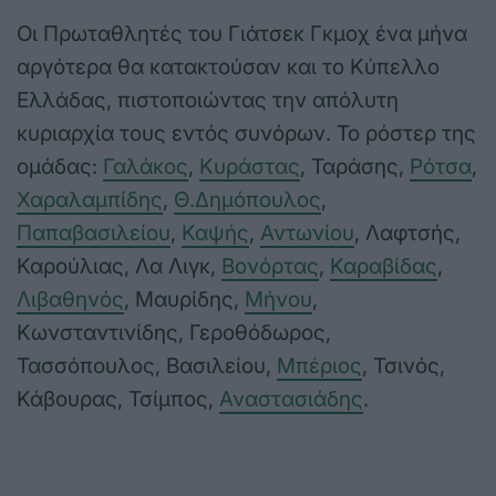
Οι Πρωταθλητές του Γιάτσεκ Γκμοχ ένα μήνα
αργότερα θα κατακτούσαν και το Κύπελλο
Ελλάδας, πιστοποιώντας την απόλυτη
κυριαρχία τους εντός συνόρων. Το ρόστερ της
ομάδας:
Γαλάκος
,
Κυράστας
, Ταράσης,
Ρότσα
,
Χαραλαμπίδης
,
Θ.Δημόπουλος
,
Παπαβασιλείου
,
Καψής
,
Αντωνίου
, Λαφτσής,
Καρούλιας, Λα Λιγκ,
Βονόρτας
,
Καραβίδας
,
Λιβαθηνός
, Μαυρίδης,
Μήνου
,
Κωνσταντινίδης, Γεροθόδωρος,
Τασσόπουλος, Βασιλείου,
Μπέριος
, Τσινός,
Κάβουρας, Τσίμπος,
Αναστασιάδης
.