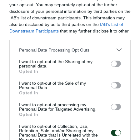
καταλαμβάνοντας την ένατη θέση.
your opt-out. You may separately opt-out of the further
disclosure of your personal information by third parties on the
IAB’s list of downstream participants. This information may
09.08.2026
ΣΤΙΒΟΣ
also be disclosed by us to third parties on the
IAB’s List of
Downstream Participants
that may further disclose it to other
third parties.
Please note that this website/app uses one or more Google
Personal Data Processing Opt Outs
services and may gather and store information including but
not limited to your visit or usage behaviour. You may click to
I want to opt-out of the Sharing of my
personal data.
grant or deny consent to Google and its third-party tags to
Opted In
use your data for below specified purposes in below Google
consent section.
I want to opt-out of the Sale of my
Personal Data.
Opted In
I want to opt-out of processing my
Personal Data for Targeted Advertising.
Opted In
Δύο στα δύο με «πράσινη»
σύμβολη
I want to opt-out of Collection, Use,
Retention, Sale, and/or Sharing of my
Η Εθνική ομάδα μπάσκετ Κορασίδων έκανε το δύο στα δύο
Personal Data that Is Unrelated with the
στο EuroBasket Β' κατηγορίας έχοντας τη Μαριάνθη
Purposes for which it was collected.