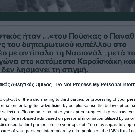
τικός ήταν ...«του Πούσκας ο Πανα
ς του διηπειρωτικού κυπέλλου στο
ο με αντίπαλο τη Νασιονάλ , μετά το 
γώνα στο κατάμεστο Καραϊσκάκη και
δεν λησμονεί τη στιγμή.
κός Αθλητικός Όμιλος -
Do Not Process My Personal Infor
μειωθεί ότι οι άνθρωποι της ομάδας από την Ουρο
to opt-out of the sale, sharing to third parties, or processing of your per
υς «τριφυλλοφόρους» πριν την έναρξη του παιχνι
formation for targeted advertising by us, please use the below opt-out s
ους …πρότειναν να γίνουν πρωταθλητές κόσμου μ
r selection. Please note that after your opt-out request is processed y
δολαρίων. Όπως είναι φυσικό οι «πράσινοι» τους 
eing interest-based ads based on personal information utilized by us or
disclosed to third parties prior to your opt-out. You may separately opt-
υς είπαν ξεκάθαρα ότι θα λύσουν τις διαφορές το
losure of your personal information by third parties on the IAB’s list of