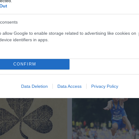
lected.
Out
λικά 73.879 εισιτήρια ενώ η Αθλητική Ηχώ πούλ
ρα 120.000 φύλλα.
consents
o allow Google to enable storage related to advertising like cookies on
evice identifiers in apps.
CONFIRM
Data Deletion
Data Access
Privacy Policy