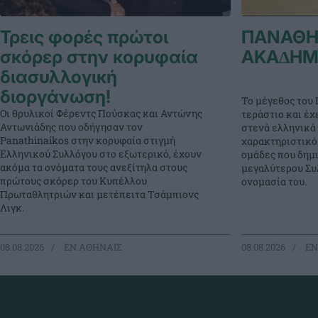
Τρεις φορές πρώτοι
ΠΑΝΑΘΗ
σκόρερ στην κορυφαία
ΑΚΑ∆ΗΜ
διασυλλογική
διοργάνωση!
Το μέγεθος του 
Οι θρυλικοί Φέρεντς Πούσκας και Αντώνης
τεράστιο και έχ
Αντωνιάδης που οδήγησαν τον
στενά ελληνικά 
Panathinaikos στην κορυφαία στιγμή
χαρακτηριστικό
Ελληνικού Συλλόγου στο εξωτερικό, έχουν
ομάδες που δημ
ακόμα τα ονόματα τους ανεξίτηλα στους
μεγαλύτερου Συλ
πρώτους σκόρερ του Κυπέλλου
ονομασία του.
Πρωταθλητριών και μετέπειτα Τσάμπιονς
Λιγκ.
08.08.2026
EΝ ΑΘΗΝΑΙΣ
08.08.2026
EΝ