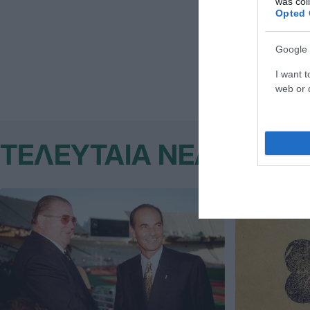
was col
Opted 
Κόπηκαν συνο
επόμενη ημέ
Google 
I want t
web or d
ΤΕΛΕΥΤΑΙΑ ΝΕΑ