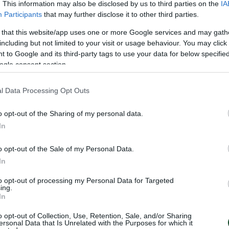
. This information may also be disclosed by us to third parties on the
IA
Participants
that may further disclose it to other third parties.
ρτάρι οι παίκτες της Νασιονάλ κλοτσούσαν στο
 that this website/app uses one or more Google services and may gath
υ Σκοτσέζου Μακένζι ήταν κάτι παραπάνω από εχθ
including but not limited to your visit or usage behaviour. You may click 
 to Google and its third-party tags to use your data for below specifi
Με αυτά τα δεδομένα η ήττα με 1-2 ήρθε μάλλον φ
ogle consent section.
υναμικός σύλλογος» διαμαρτύρεται ακόμα για το 
μείωσε η Νασιονάλ, καθώς η μπάλα δεν πέρασε τ
l Data Processing Opt Outs
της ομάδας από τη λατινική Αμερική σημείωσε ο Αρ
o opt-out of the Sharing of my personal data.
τέρμα του «τριφυλλιού» πέτυχε ο Τότης Φυλακούρης
In
νγκα, Μπρούνελ, Μάσνικ, Ουμπίνια, Καστίγιο, 
o opt-out of the Sale of my Personal Data.
σπάραγκο, Μανέιρο, Αρτίμε, Μαμέλι.
In
to opt-out of processing my Personal Data for Targeted
Σ: Οικονομόπουλος, Μητρόπουλος, Αθανασόπο
ing.
In
 Καψής, Σούρπης, Δημητρίου, Καμάρας, Αντωνιάδ
o opt-out of Collection, Use, Retention, Sale, and/or Sharing
ersonal Data that Is Unrelated with the Purposes for which it