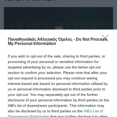
Παναθηναϊκός Αθλητικός Όμιλος -
Do Not Process
My Personal Information
If you wish to opt-out of the sale, sharing to third parties, or
processing of your personal or sensitive information for
targeted advertising by us, please use the below opt-out
section to confirm your selection. Please note that after your
opt-out request is processed you may continue seeing
«Πράσινη» η Lalia Storti
interest-based ads based on personal information utilized by
Ο Παναθηναϊκός Αθλητικός Όμιλος ανακοινώνει την
us or personal information disclosed to third parties prior to
έναρξη της συνεργασίας του με τη Lalia Storti για το τμήμα
your opt-out. You may separately opt-out of the further
ποδοσφαίρου γυναικών.
disclosure of your personal information by third parties on the
IAB’s list of downstream participants. This information may
also be disclosed by us to third parties on the
IAB’s List of
06.08.2026
ΠΟΔΟΣΦΑΙΡΟ ΓΥΝΑΙΚΩΝ
Downstream Participants
that may further disclose it to other