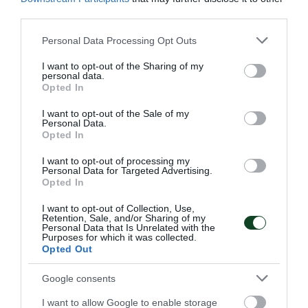
third parties.
Please note that this website/app uses one or more Google
Personal Data Processing Opt Outs
services and may gather and store information including but
not limited to your visit or usage behaviour. You may click to
I want to opt-out of the Sharing of my
personal data.
grant or deny consent to Google and its third-party tags to
Opted In
use your data for below specified purposes in below Google
consent section.
I want to opt-out of the Sale of my
Personal Data.
Opted In
I want to opt-out of processing my
Personal Data for Targeted Advertising.
Opted In
Στον Παναθηναϊκό η Peace Efih
I want to opt-out of Collection, Use,
Retention, Sale, and/or Sharing of my
Ο Παναθηναϊκός Αθλητικός Όμιλος ανακοινώνει την
Personal Data that Is Unrelated with the
έναρξη της συνεργασίας του με την Peace Efih για το
Purposes for which it was collected.
τμήμα ποδοσφαίρου γυναικών.
Opted Out
Google consents
06.08.2026
ΠΟΔΟΣΦΑΙΡΟ ΓΥΝΑΙΚΩΝ
I want to allow Google to enable storage