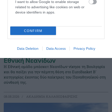
I want to allow Google to enable storage
related to advertising like cookies on web or
device identifiers in apps.
CONFIRM
Data Deletion
Data Access
Privacy Policy
Φουλάρει για την πέμπτη θέση η
Εθνική Νεανίδων
Η Εθνική ομάδα μπάσκετ Νεανίδων νίκησε τη Βουλγαρία
και θα παίξει για την πέμπτη θέση στο EuroBasket Β'
κατηγορίας έχοντας δύο παίκτριες του Παναθηναϊκού στη
σύνθεσή της.
08.08.2026
ΑΚΑΔΗΜΙΑ ΚΑΛΑΘΟΣΦΑΙΡΙΣΗΣ