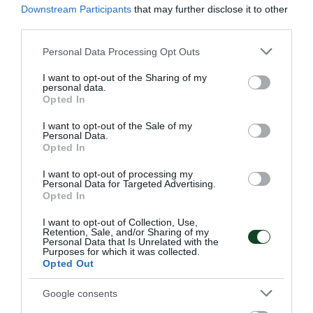
Downstream Participants
that may further disclose it to other
third parties.
Please note that this website/app uses one or more Google
Personal Data Processing Opt Outs
services and may gather and store information including but
not limited to your visit or usage behaviour. You may click to
I want to opt-out of the Sharing of my
personal data.
grant or deny consent to Google and its third-party tags to
Opted In
use your data for below specified purposes in below Google
consent section.
I want to opt-out of the Sale of my
Personal Data.
Δύο στα δύο με «πράσινη»
Opted In
σύμβολη
I want to opt-out of processing my
Η Εθνική ομάδα μπάσκετ Κορασίδων έκανε το δύο στα δύο
Personal Data for Targeted Advertising.
στο EuroBasket Β' κατηγορίας έχοντας τη Μαριάνθη
Opted In
Τουλούπη με διψήφιο αριθμό πόντων.
I want to opt-out of Collection, Use,
Retention, Sale, and/or Sharing of my
Personal Data that Is Unrelated with the
08.08.2026
ΑΚΑΔΗΜΙΑ ΚΑΛΑΘΟΣΦΑΙΡΙΣΗΣ
Purposes for which it was collected.
Opted Out
Google consents