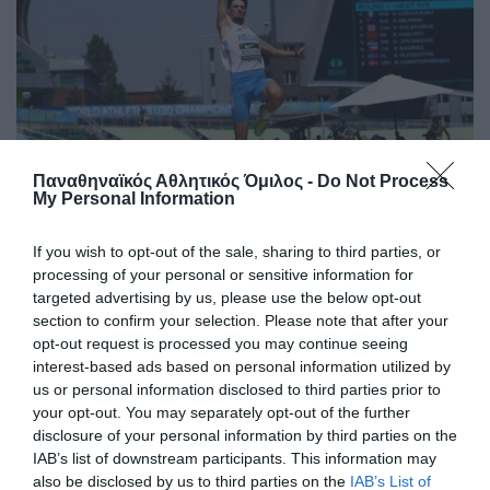
Παναθηναϊκός Αθλητικός Όμιλος -
Do Not Process
My Personal Information
Στην Παγκόσμια ελίτ ο Κουλούρης
If you wish to opt-out of the sale, sharing to third parties, or
Ο Αρσένης Κουλούρης συμμετείχε στον τελικό του μήκος
processing of your personal or sensitive information for
στο Παγκόσμιο πρωτάθλημα Κ20 στο Όρεγκον
targeted advertising by us, please use the below opt-out
καταλαμβάνοντας την ένατη θέση.
section to confirm your selection. Please note that after your
opt-out request is processed you may continue seeing
interest-based ads based on personal information utilized by
09.08.2026
ΣΤΙΒΟΣ
us or personal information disclosed to third parties prior to
your opt-out. You may separately opt-out of the further
disclosure of your personal information by third parties on the
IAB’s list of downstream participants. This information may
also be disclosed by us to third parties on the
IAB’s List of