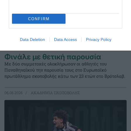
CONFIRM
Data Deletion
Data Access
Privacy Policy
Φινάλε με θετική παρουσία
Με δύο συμμετοχές ολοκλήρωσαν οι αθλητές του
Παναθηναϊκού την παρουσία τους στο Ευρωπαϊκό
πρωτάθλημα σκοποβολής κάτω των 23 ετών στο Βρότσλαβ.
06.08.2026
ΑΚΑΔΗΜΙΑ ΣΚΟΠΟΒΟΛΗΣ