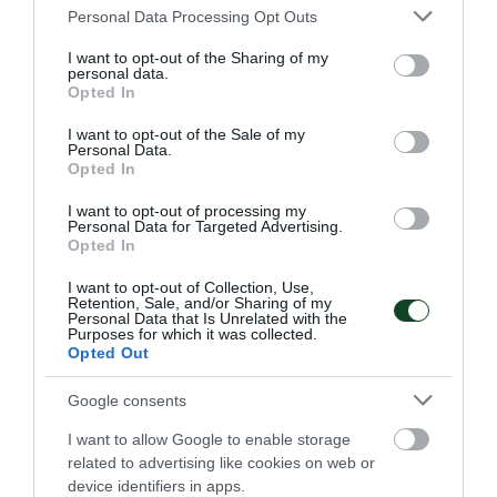
Please note that this website/app uses one or more Google
Personal Data Processing Opt Outs
services and may gather and store information including but
not limited to your visit or usage behaviour. You may click to
I want to opt-out of the Sharing of my
personal data.
grant or deny consent to Google and its third-party tags to
Opted In
use your data for below specified purposes in below Google
consent section.
I want to opt-out of the Sale of my
Personal Data.
Opted In
I want to opt-out of processing my
Στον Παναθηναϊκό η Peace Efih
Personal Data for Targeted Advertising.
Opted In
Ο Παναθηναϊκός Αθλητικός Όμιλος ανακοινώνει την
έναρξη της συνεργασίας του με την Peace Efih για το
I want to opt-out of Collection, Use,
Retention, Sale, and/or Sharing of my
τμήμα ποδοσφαίρου γυναικών.
Personal Data that Is Unrelated with the
Purposes for which it was collected.
Opted Out
06.08.2026
ΠΟΔΟΣΦΑΙΡΟ ΓΥΝΑΙΚΩΝ
Google consents
I want to allow Google to enable storage
related to advertising like cookies on web or
device identifiers in apps.