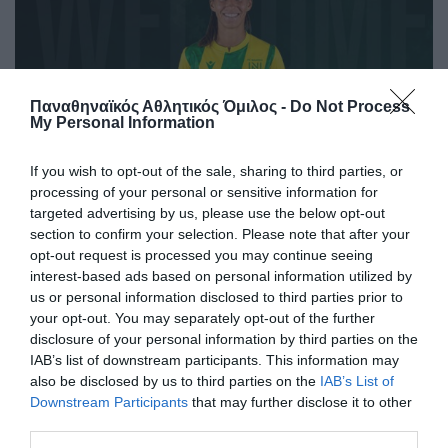
Παναθηναϊκός Αθλητικός Όμιλος -
Do Not Process
My Personal Information
If you wish to opt-out of the sale, sharing to third parties, or
processing of your personal or sensitive information for
targeted advertising by us, please use the below opt-out
«Πράσινη» η Lalia Storti
section to confirm your selection. Please note that after your
Ο Παναθηναϊκός Αθλητικός Όμιλος ανακοινώνει την
opt-out request is processed you may continue seeing
έναρξη της συνεργασίας του με τη Lalia Storti για το τμήμα
interest-based ads based on personal information utilized by
ποδοσφαίρου γυναικών.
us or personal information disclosed to third parties prior to
your opt-out. You may separately opt-out of the further
disclosure of your personal information by third parties on the
06.08.2026
ΠΟΔΟΣΦΑΙΡΟ ΓΥΝΑΙΚΩΝ
IAB’s list of downstream participants. This information may
also be disclosed by us to third parties on the
IAB’s List of
Downstream Participants
that may further disclose it to other
third parties.