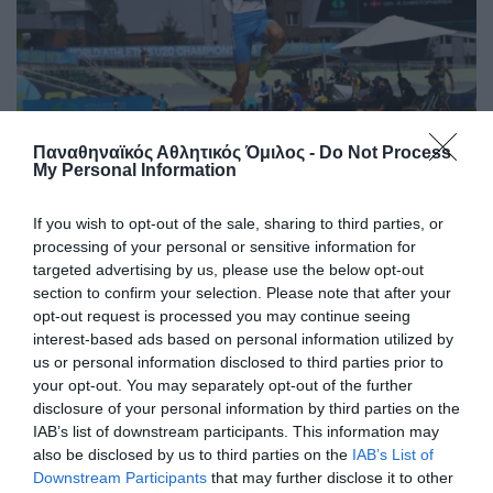
Παναθηναϊκός Αθλητικός Όμιλος -
Do Not Process
My Personal Information
Στην Παγκόσμια ελίτ ο Κουλούρης
Ο Αρσένης Κουλούρης συμμετείχε στον τελικό του μήκος
If you wish to opt-out of the sale, sharing to third parties, or
στο Παγκόσμιο πρωτάθλημα Κ20 στο Όρεγκον
processing of your personal or sensitive information for
καταλαμβάνοντας την ένατη θέση.
targeted advertising by us, please use the below opt-out
section to confirm your selection. Please note that after your
09.08.2026
ΣΤΙΒΟΣ
opt-out request is processed you may continue seeing
interest-based ads based on personal information utilized by
us or personal information disclosed to third parties prior to
your opt-out. You may separately opt-out of the further
disclosure of your personal information by third parties on the
IAB’s list of downstream participants. This information may
also be disclosed by us to third parties on the
IAB’s List of
Downstream Participants
that may further disclose it to other