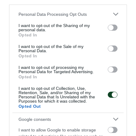
third parties.
Please note that this website/app uses one or more Google
Personal Data Processing Opt Outs
services and may gather and store information including but
not limited to your visit or usage behaviour. You may click to
I want to opt-out of the Sharing of my
personal data.
grant or deny consent to Google and its third-party tags to
Opted In
use your data for below specified purposes in below Google
Δύο στα δύο με «πράσινη»
consent section.
I want to opt-out of the Sale of my
Personal Data.
σύμβολη
Opted In
Η Εθνική ομάδα μπάσκετ Κορασίδων έκανε το δύο στα δύο
στο EuroBasket Β' κατηγορίας έχοντας τη Μαριάνθη
I want to opt-out of processing my
Personal Data for Targeted Advertising.
Τουλούπη με διψήφιο αριθμό πόντων.
Opted In
I want to opt-out of Collection, Use,
08.08.2026
ΑΚΑΔΗΜΙΑ ΚΑΛΑΘΟΣΦΑΙΡΙΣΗΣ
Retention, Sale, and/or Sharing of my
Personal Data that Is Unrelated with the
Purposes for which it was collected.
Opted Out
Google consents
I want to allow Google to enable storage