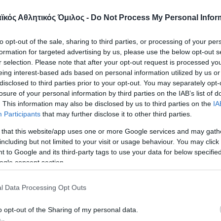
κός Αθλητικός Όμιλος -
Do Not Process My Personal Infor
to opt-out of the sale, sharing to third parties, or processing of your per
formation for targeted advertising by us, please use the below opt-out s
αϊκός Αθλητικός Όμιλος συνεχίζει 
r selection. Please note that after your opt-out request is processed y
 αφιέρωμα παρουσιάζει τη σχέση το
eing interest-based ads based on personal information utilized by us or
disclosed to third parties prior to your opt-out. You may separately opt-
ου έχουν … Παναθηναϊκή προέλευση.
losure of your personal information by third parties on the IAB’s list of
. This information may also be disclosed by us to third parties on the
IA
Participants
that may further disclose it to other third parties.
υνοσάργους βορειανατολικά του Νέου Κόσμου έλα
 that this website/app uses one or more Google services and may gath
 ονομασία επειδή από ανασκαφές, οι οποίες έγινα
including but not limited to your visit or usage behaviour. You may click 
ω από τον Ιερό Ναό του Αγίου Παντελεήμονος Ιλισ
 to Google and its third-party tags to use your data for below specifi
ogle consent section.
 πως στην αρχαιότητα υπήρχε εκεί το Γυμνάσιο 
l Data Processing Opt Outs
άτοικοι της περιοχής αποδείχτηκαν διαχρονικά φί
 στον Παναθηναϊκό και είναι χαρακτηριστικό ότι τ
o opt-out of the Sharing of my personal data.