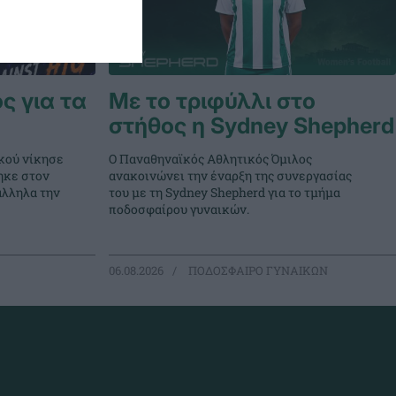
ς για τα
Με το τριφύλλι στο
στήθος η Sydney Shepherd
κού νίκησε
Ο Παναθηναϊκός Αθλητικός Όμιλος
ηκε στον
ανακοινώνει την έναρξη της συνεργασίας
άλληλα την
του με τη Sydney Shepherd για το τμήμα
ποδοσφαίρου γυναικών.
06.08.2026
ΠΟΔΟΣΦΑΙΡΟ ΓΥΝΑΙΚΩΝ