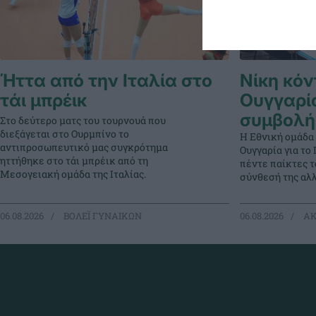
Ήττα από την Ιταλία στο
Νίκη κόν
τάι μπρέικ
Ουγγαρί
συμβολή
Στο δεύτερο ματς του τουρνουά που
διεξάγεται στο Ουρμπίνο το
Η Εθνική ομάδα
αντιπροσωπευτικό μας συγκρότημα
Ουγγαρία για τ
ηττήθηκε στο τάι μπρέικ από τη
πέντε παίκτες 
Μεσογειακή ομάδα της Ιταλίας.
σύνθεσή της αλλ
06.08.2026
ΒΟΛΕΪ ΓΥΝΑΙΚΩΝ
06.08.2026
ΑΚ