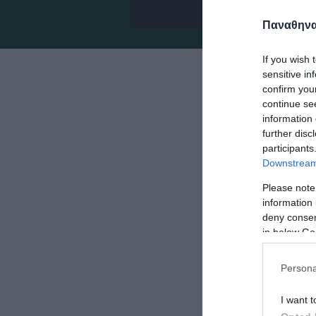
Παναθηναϊ
If you wish 
sensitive in
Ο Παναθην
confirm you
ξεχωριστό
continue se
information 
ομάδες π
further disc
participants
Downstream 
Η συνοικία Κ
Please note
συγκεκριμένη
information 
οικόπεδο πίσ
deny consent
in below Go
διαπιστώθηκε
Persona
Μάλιστα οι κ
προσκέιμενοι
I want t