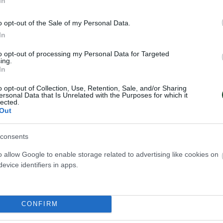
α με την ονομασία Πράσινη Θύελλα Κυνοσάργου
In
περίπου δύο χρόνια). Ήταν ένα ανεξάρτητο σωματ
o opt-out of the Sale of my Personal Data.
από την διάσημη γειτονική Πράσινη Θύελλα Κουκ
In
ιστα καταγεγραμμένος ένας νικηφόρος αγώνας κό
to opt-out of processing my Personal Data for Targeted
ν με 3-1.
ing.
In
o opt-out of Collection, Use, Retention, Sale, and/or Sharing
ersonal Data that Is Unrelated with the Purposes for which it
lected.
Out
consents
o allow Google to enable storage related to advertising like cookies on
evice identifiers in apps.
CONFIRM