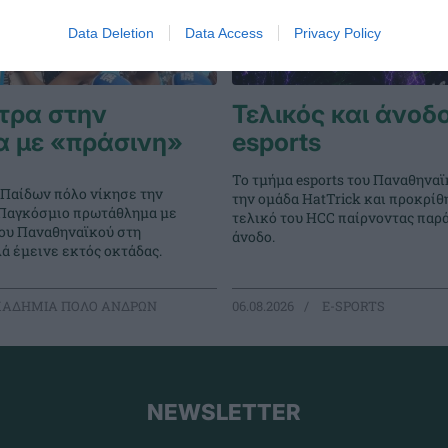
Data Deletion
Data Access
Privacy Policy
τρα στην
Τελικός και άνοδο
α με «πράσινη»
esports
Το τμήμα esports του Παναθηναϊ
 Παίδων πόλο νίκησε την
την ομάδα HatTrick και προκρίθ
ο Παγκόσμιο πρωτάθλημα με
τελικό του HCC παίρνοντας παρ
του Παναθηναϊκού στη
άνοδο.
ά έμεινε εκτός οκτάδας.
ΑΔΗΜΙΑ ΠΟΛΟ ΑΝΔΡΩΝ
06.08.2026
E-SPORTS
NEWSLETTER