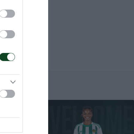
ς Νέου
είο
ακίου και
ντρα στον