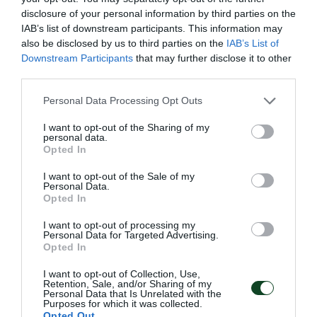
08.08.2026
ΑΚΑΔΗΜΙΑ ΚΑΛΑΘΟΣΦΑΙΡΙΣΗΣ
disclosure of your personal information by third parties on the
IAB’s list of downstream participants. This information may
also be disclosed by us to third parties on the
IAB’s List of
Downstream Participants
that may further disclose it to other
third parties.
Please note that this website/app uses one or more Google
Personal Data Processing Opt Outs
services and may gather and store information including but
not limited to your visit or usage behaviour. You may click to
I want to opt-out of the Sharing of my
personal data.
grant or deny consent to Google and its third-party tags to
Opted In
use your data for below specified purposes in below Google
consent section.
I want to opt-out of the Sale of my
Personal Data.
Opted In
Φουλάρει για την πέμπτη θέση η
I want to opt-out of processing my
Personal Data for Targeted Advertising.
Εθνική Νεανίδων
Opted In
Η Εθνική ομάδα μπάσκετ Νεανίδων νίκησε τη Βουλγαρία
I want to opt-out of Collection, Use,
και θα παίξει για την πέμπτη θέση στο EuroBasket Β'
Retention, Sale, and/or Sharing of my
κατηγορίας έχοντας δύο παίκτριες του Παναθηναϊκού στη
Personal Data that Is Unrelated with the
Purposes for which it was collected.
σύνθεσή της.
Opted Out