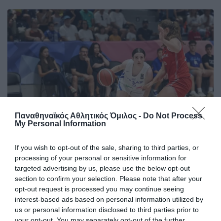
Παναθηναϊκός Αθλητικός Όμιλος -
Do Not Process
My Personal Information
Δύο στα δύο με «πράσινη»
If you wish to opt-out of the sale, sharing to third parties, or
processing of your personal or sensitive information for
σύμβολη
targeted advertising by us, please use the below opt-out
Η Εθνική ομάδα μπάσκετ Κορασίδων έκανε το δύο στα δύο
section to confirm your selection. Please note that after your
στο EuroBasket Β' κατηγορίας έχοντας τη Μαριάνθη
opt-out request is processed you may continue seeing
Τουλούπη με διψήφιο αριθμό πόντων.
interest-based ads based on personal information utilized by
us or personal information disclosed to third parties prior to
your opt-out. You may separately opt-out of the further