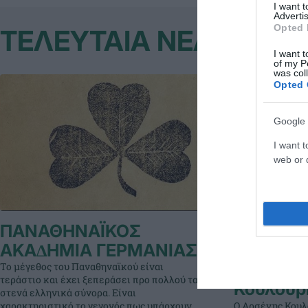
I want 
Advertis
Opted 
ΤΕΛΕΥΤΑΙΑ ΝΕΑ
I want t
of my P
was col
Opted 
Google 
I want t
web or d
ΠΑΝΑΘΗΝΑΪΚΟΣ
Στον τελ
ΑΚΑ∆ΗΜΙΑ ΓΕΡΜΑΝΙΑΣ
Παγκοσμ
πρωταθλ
Το μέγεθος του Παναθηναϊκού είναι
τεράστιο και έχει ξεπεράσει προ πολλού τα
Κουλούρ
στενά ελληνικά σύνορα. Είναι
Ο Αρσένης Κουλ
χαρακτηριστικό το γεγονός πως υπάρχουν