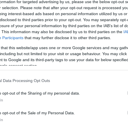
formation for targeted advertising by us, please use the below opt-out s
r selection. Please note that after your opt-out request is processed y
eing interest-based ads based on personal information utilized by us or
αϊκός Αθλητικός Όμιλος συνεχίζει 
disclosed to third parties prior to your opt-out. You may separately opt-
losure of your personal information by third parties on the IAB’s list of
 αφιέρωμα και παρουσιάζει τη σχέση
. This information may also be disclosed by us to third parties on the
IA
ου έχουν … Παναθηναϊκή προέλευση.
Participants
that may further disclose it to other third parties.
 that this website/app uses one or more Google services and may gath
including but not limited to your visit or usage behaviour. You may click 
έχει τιμήσει με τον δικό της τρόπο στα εδάφη της
 to Google and its third-party tags to use your data for below specifi
και η πράσινη σημαία παραμένει ψηλά στην περι
ogle consent section.
 ήταν μια προσπάθεια που έγινε το 2013 σε επίπ
l Data Processing Opt Outs
κό ΠΑΟ Ναυπάκτου να έχει…γνώριμα Παναθηναϊκά
o opt-out of the Sharing of my personal data.
κά ενώ είχε τμήμα αγοριών και κοριτσιών.
In
o opt-out of the Sale of my Personal Data.
In