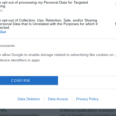
to opt-out of processing my Personal Data for Targeted
ing.
In
o opt-out of Collection, Use, Retention, Sale, and/or Sharing
ersonal Data that Is Unrelated with the Purposes for which it
lected.
Out
consents
o allow Google to enable storage related to advertising like cookies on
evice identifiers in apps.
CONFIRM
ικό του
Φιλική ήττα από 
ίου
Σουηδία
Data Deletion
Data Access
Privacy Policy
ήματος ο
ης
Η Εθνική ομάδα βόλεϊ γυναικών
ούρης πραγματοποίησε
από τη Σουηδία στο τελευταίο φι