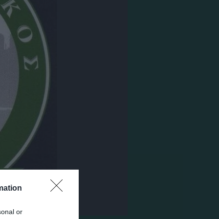
mation
sonal or