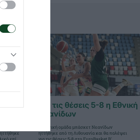
τη
Για τις θέσεις 5-8 η Εθνική
Νεανίδων
Η Εθνική ομάδα μπάσκετ Νεανίδων
 ηττήθηκε
ηττήθηκε από τη Λιθουανία και θα παλέψει
λικό επί
για τις θέσεις 5-8 στο EuroBasket Β'