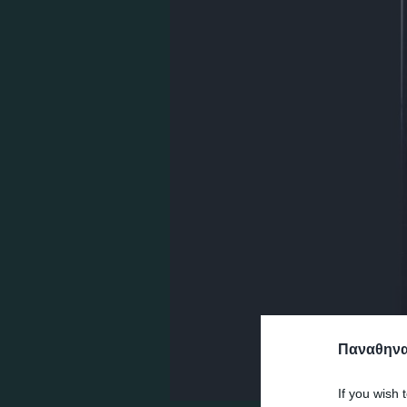
Παναθηναϊ
If you wish 