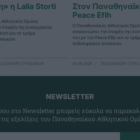
 η Lalia Storti
Στον Παναθηναϊκ
Peace Efih
 Αθλητικός Όμιλος
Ο Παναθηναϊκός Αθλητικός Όμιλ
ν έναρξη της συνεργασίας
ανακοινώνει την έναρξη της συ
torti για το τμήμα
του με την Peace Efih για το τμή
ναικών.
ποδοσφαίρου γυναικών.
ΔΟΣΦΑΙΡΟ ΓΥΝΑΙΚΩΝ
06.08.2026
ΠΟΔΟΣΦΑΙΡΟ ΓΥΝΑ
NEWSLETTER
ου στο Newsletter μπορείς εύκολα να παρακολ
 τις εξελίξεις του Παναθηναϊκού Αθλητικού Ομ