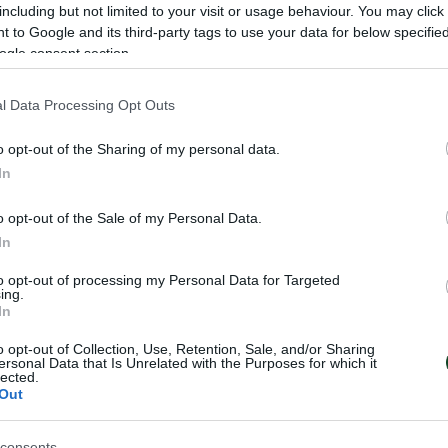
αούνων ως αρχαιότερος σύλλογος της πόλης, ει
including but not limited to your visit or usage behaviour. You may click 
ιακρίσεις συμμετέχοντας στα πρωταθλήματα της Ε
 to Google and its third-party tags to use your data for below specifi
ogle consent section.
1969-1970. Κατέκτησε το κύπελλο Ε.Π.Σ.Α. το 1974
 στον τελικό του Παράδεισου Αμαρουσίου με 2-0, 
l Data Processing Opt Outs
 αγωνιζόταν στη Α’ κατηγορία. Αυτή η ‘’χρυσή’’ επο
o opt-out of the Sharing of my personal data.
αγίδα του μεγάλου διοικητικού ηγέτη εκείνης της
In
άκη. Στον Α.Ο.Κ. αγωνίσθηκαν μεγάλοι ποδοσφαιρ
Μπουτσιούκος, Γιάννης Τζίτζιφας, Γιάννης Καρτσο
o opt-out of the Sale of my Personal Data.
καρίδης, Τάσος Γεραμάνης, Μανώλης Ανθρωπέλ
In
λάκης, Γιάννης Ζουρίδης, Σπύρος και Κώστας 
to opt-out of processing my Personal Data for Targeted
ing.
́λτας (Μπαλάνος), Χρήστος Καρυπίδης, Δημοσθέ
In
Τάσος Παπαδάτος, Γιάννης Μουστάκης, Γιάννης κ
o opt-out of Collection, Use, Retention, Sale, and/or Sharing
απασταύρου, Κώστας Σιδέρης, Παναγιώτης Κούτ
ersonal Data that Is Unrelated with the Purposes for which it
lected.
 κ.α..
Out
ενώθηκε με τον ΑΟ Καναπίτσας και δημιούργησαν
consents