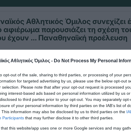
αϊκός Αθλητικός Όμιλος συνεχίζει 
 αφιέρωμα παρουσιάζει τη σχέση το
ου έχουν … Παναθηναϊκή προέλευση
ουνες ήταν η πρωτύτερη ονομασία της Μεταμόρφ
κός Αθλητικός Όμιλος -
Do Not Process My Personal Infor
 Παναθηναϊκός έχει τη δική του πρϊστορία και στη
to opt-out of the sale, sharing to third parties, or processing of your per
 περιοχή.
formation for targeted advertising by us, please use the below opt-out s
r selection. Please note that after your opt-out request is processed y
αούνων ιδρύθηκε το 1947 κατά την διάρκεια του
eing interest-based ads based on personal information utilized by us or
πολύ δύσκολα και σκληρά χρόνια.Για πολλά χρόνι
disclosed to third parties prior to your opt-out. You may separately opt-
losure of your personal information by third parties on the IAB’s list of
ς ΠΑΟ Κουκουβαούνων και μάλιστα για κάποιο χ
. This information may also be disclosed by us to third parties on the
IA
νιζόταν με πράσινα χρώματα και τριφύλλι!
Participants
that may further disclose it to other third parties.
 that this website/app uses one or more Google services and may gath