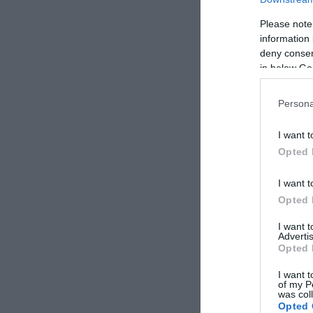
Please note
information 
deny consent
in below Go
Persona
I want t
Opted 
I want t
Opted 
I want 
Advertis
Opted 
I want t
of my P
was col
Opted 