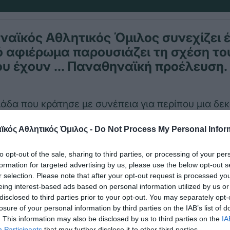
αϊκός Αθλητικός Όμιλος συνεχίζει 
 αφιέρωμα παρουσιάζει τη σχέση το
ου έχουν … Παναθηναϊκή προέλευση.
άδα που κράτησε με συνέπεια για περίπου μια δεκ
Ο ήταν ο ΠΑΟ Κορυδαλλού.
κός Αθλητικός Όμιλος -
Do Not Process My Personal Infor
α μια ομάδα που…κλότσησε στα γήπεδα του Πειραι
to opt-out of the sale, sharing to third parties, or processing of your per
δαλλό που έγραψε τη δική του ιστορία από το 195
formation for targeted advertising by us, please use the below opt-out s
r selection. Please note that after your opt-out request is processed y
62-63 η ομάδα έφερε το όνομα του Ελπιδοφόρου
eing interest-based ads based on personal information utilized by us or
disclosed to third parties prior to your opt-out. You may separately opt-
οδό Ταξιαρχών.
losure of your personal information by third parties on the IAB’s list of
. This information may also be disclosed by us to third parties on the
IA
Participants
that may further disclose it to other third parties.