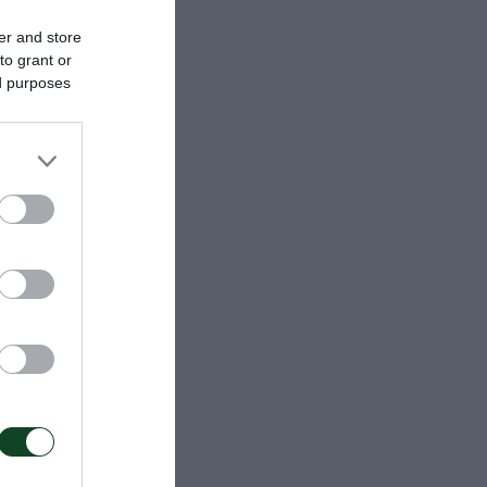
er and store
to grant or
ed purposes