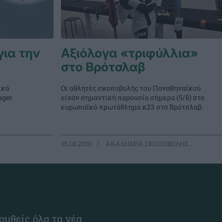
για την
Αξιόλογα «τριφύλλια»
στο Βρότσλαβ
ικό
Οι αθλητές σκοποβολής του Παναθηναϊκού
nger
είχαν σημαντική παρουσία σήμερα (5/8) στο
ευρωπαϊκό πρωτάθλημα κ23 στο Βρότσλαβ.
05.08.2026
ΑΚΑΔΗΜΙΑ ΣΚΟΠΟΒΟΛΗΣ
ουθείς όλα τα νέα