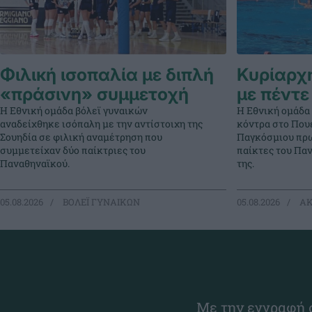
Φιλική ισοπαλία με διπλή
Κυρίαρχη
«πράσινη» συμμετοχή
με πέντε
Η Εθνική ομάδα βόλεϊ γυναικών
Η Εθνική ομάδα
αναδείχθηκε ισόπαλη με την αντίστοιχη της
κόντρα στο Πουέ
Σουηδία σε φιλική αναμέτρηση που
Παγκόσμιου πρω
συμμετείχαν δύο παίκτριες του
παίκτες του Πα
Παναθηναϊκού.
της.
05.08.2026
ΒΟΛΕΪ ΓΥΝΑΙΚΩΝ
05.08.2026
ΑΚ
Με την εγγραφή σ