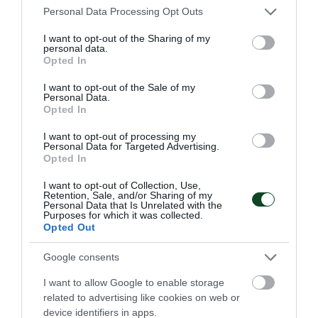
Please note that this website/app uses one or more Google
Personal Data Processing Opt Outs
services and may gather and store information including but
not limited to your visit or usage behaviour. You may click to
I want to opt-out of the Sharing of my
personal data.
grant or deny consent to Google and its third-party tags to
Opted In
use your data for below specified purposes in below Google
consent section.
I want to opt-out of the Sale of my
ΠΑΝΑΘΗΝΑΪΚΟΣ ΑΚΑ∆ΗΜΙΑ
Personal Data.
Opted In
ΓΕΡΜΑΝΙΑΣ
Το μέγεθος του Παναθηναϊκού είναι τεράστιο και έχει
I want to opt-out of processing my
Personal Data for Targeted Advertising.
ξεπεράσει προ πολλού τα στενά ελληνικά σύνορα. Είναι
Opted In
χαρακτηριστικό το γεγονός πως υπάρχουν ομάδες που
δημιουργήθηκαν προς τιμήν του μεγαλύτερου Συλλόγου
I want to opt-out of Collection, Use,
και έχουν πάρει την ονομασία του.
Retention, Sale, and/or Sharing of my
Personal Data that Is Unrelated with the
Purposes for which it was collected.
Opted Out
08.08.2026
EΝ ΑΘΗΝΑΙΣ
Google consents
I want to allow Google to enable storage
related to advertising like cookies on web or
device identifiers in apps.