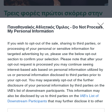
Τρεις φορές πρώτοι σκόρερ στην
κορυφαία διασυλλογική
διοργάνωση!
Παναθηναϊκός Αθλητικός Όμιλος -
Do Not Process
My Personal Information
Οι θρυλικοί Φέρεντς Πούσκας και Αντώνης Αντωνιάδης
που οδήγησαν τον Panathinaikos στην κορυφαία στιγμή
Ελληνικού Συλλόγου στο εξωτερικό, έχουν ακόμα τα
If you wish to opt-out of the sale, sharing to third parties, or
ονόματα τους ανεξίτηλα στους πρώτους σκόρερ του
processing of your personal or sensitive information for
Κυπέλλου Πρωταθλητριών και μετέπειτα Τσάμπιονς Λιγκ.
targeted advertising by us, please use the below opt-out
section to confirm your selection. Please note that after your
opt-out request is processed you may continue seeing
08.08.2026
EΝ ΑΘΗΝΑΙΣ
interest-based ads based on personal information utilized by
us or personal information disclosed to third parties prior to
your opt-out. You may separately opt-out of the further
disclosure of your personal information by third parties on the
IAB’s list of downstream participants. This information may
also be disclosed by us to third parties on the
IAB’s List of
Downstream Participants
that may further disclose it to other
third parties.