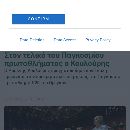
CONFIRM
Data Deletion
Data Access
Privacy Policy
Στον τελικό του Παγκοσμίου
πρωταθλήματος ο Κουλούρης
Ο Αρσένης Κουλούρης πραγματοποίησε πολύ καλή
εμφάνιση στον προκριματικό του μήκους στο Παγκόσμιο
πρωτάθλημα Κ20 του Όρεγκον.
08.08.2026
ΣΤΙΒΟΣ