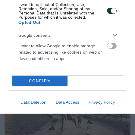
I want to opt-out of Collection, Use,
Σαν σήμερα το 1947-Το πρώτο
Retention, Sale, and/or Sharing of my
Personal Data that Is Unrelated with the
«τρίφυλλο» παγκόσμιο ρεκόρ!
Purposes for which it was collected.
Η πρώτη φορά που πιάσανε τα 60 Hits στον κόσμο στη
Opted Out
σκοποβολή είχε και «πράσινη» στάμπα το μακρινό 1947 στη
Στοκχόλμη και ο Σύλλογος δεν λησμονεί τη στιγμή.
Google consents
I want to allow Google to enable storage
10.08.2026
ΣΚΟΠΟΒΟΛΗ
related to advertising like cookies on web or
device identifiers in apps.
CONFIRM
Data Deletion
Data Access
Privacy Policy