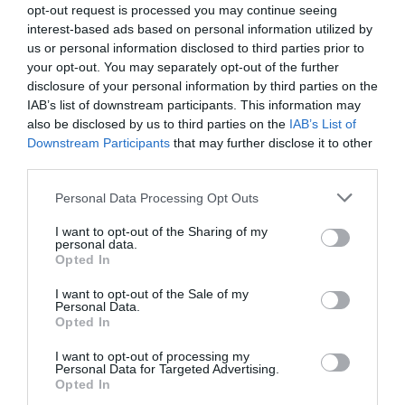
opt-out request is processed you may continue seeing
14ος στην Ευρώπη ο Γεννίκης
interest-based ads based on personal information utilized by
us or personal information disclosed to third parties prior to
Ο Κώστας Γεννίκης συμμετείχε στον προκριματικό της
your opt-out. You may separately opt-out of the further
σφαιροβολίας στο Ευρωπαϊκό πρωτάθλημα του
disclosure of your personal information by third parties on the
Μπέρμιγχαμ.
IAB’s list of downstream participants. This information may
also be disclosed by us to third parties on the
IAB’s List of
Downstream Participants
that may further disclose it to other
10.08.2026
ΣΤΙΒΟΣ
third parties.
Please note that this website/app uses one or more Google
Personal Data Processing Opt Outs
services and may gather and store information including but
not limited to your visit or usage behaviour. You may click to
I want to opt-out of the Sharing of my
personal data.
grant or deny consent to Google and its third-party tags to
Opted In
use your data for below specified purposes in below Google
consent section.
I want to opt-out of the Sale of my
Personal Data.
Opted In
I want to opt-out of processing my
Personal Data for Targeted Advertising.
Opted In