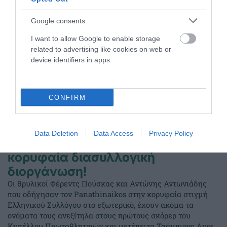
Google consents
I want to allow Google to enable storage
related to advertising like cookies on web or
device identifiers in apps.
CONFIRM
Data Deletion
Data Access
Privacy Policy
Τρεις φορές πρώτοι σκόρερ στην
κορυφαία διασυλλογική
διοργάνωση!
Οι θρυλικοί Φέρεντς Πούσκας και Αντώνης Αντωνιάδης
που οδήγησαν τον Panathinaikos στην κορυφαία στιγμή
Ελληνικού Συλλόγου στο εξωτερικό, έχουν ακόμα τα
ονόματα τους ανεξίτηλα στους πρώτους σκόρερ του
Κυπέλλου Πρωταθλητριών και μετέπειτα Τσάμπιονς Λιγκ.