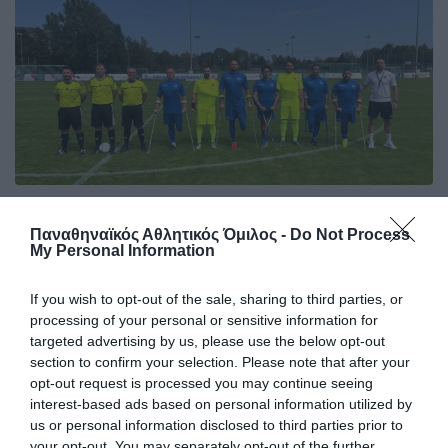
Στον τελικό με «πράσινη»
Παναθηναϊκός Αθλητικός Όμιλος -
Do Not Process
υπογραφή
My Personal Information
Η ελληνική αντιπροσωπεία ποδοσφαίρου
ακρωτηριασμένων θα παίξει στον τελικό του Football is
If you wish to opt-out of the sale, sharing to third parties, or
more της UEFA με έντονη την παρουσία του
processing of your personal or sensitive information for
Παναθηναϊκού.
targeted advertising by us, please use the below opt-out
section to confirm your selection. Please note that after your
opt-out request is processed you may continue seeing
08.08.2026
ΠΟΔΟΣΦΑΙΡΟ ΑΚΡΩΤΗΡΙΑΣΜΕΝΩΝ
interest-based ads based on personal information utilized by
us or personal information disclosed to third parties prior to
your opt-out. You may separately opt-out of the further