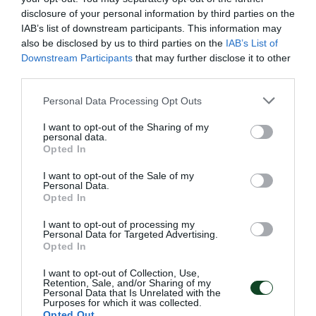
disclosure of your personal information by third parties on the
IAB’s list of downstream participants. This information may
also be disclosed by us to third parties on the
IAB’s List of
Downstream Participants
that may further disclose it to other
third parties.
Please note that this website/app uses one or more Google
Personal Data Processing Opt Outs
services and may gather and store information including but
not limited to your visit or usage behaviour. You may click to
I want to opt-out of the Sharing of my
personal data.
grant or deny consent to Google and its third-party tags to
Opted In
use your data for below specified purposes in below Google
Άνετη η Εθνική Παίδων με πέντε
consent section.
I want to opt-out of the Sale of my
Personal Data.
«τριφύλλια»
Opted In
Η Εθνική ομάδα πόλο Παίδων νίκησε άνετα την Τουρκία
I want to opt-out of processing my
και θα παλέψει απέναντι στην Ουγγαρία για την ένατη
Personal Data for Targeted Advertising.
θέση στο Παγκόσμιο πρωτάθλημα του Ζάγκρεμπ έχοντας
Opted In
πέντε παίκτες του Παναθηναϊκού στη σύνθεσή της.
I want to opt-out of Collection, Use,
Retention, Sale, and/or Sharing of my
Personal Data that Is Unrelated with the
08.08.2026
ΑΚΑΔΗΜΙΑ ΠΟΛΟ ΑΝΔΡΩΝ
Purposes for which it was collected.
Opted Out