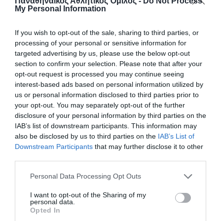
Παναθηναϊκός Αθλητικός Όμιλος -
Do Not Process
My Personal Information
If you wish to opt-out of the sale, sharing to third parties, or
processing of your personal or sensitive information for
targeted advertising by us, please use the below opt-out
section to confirm your selection. Please note that after your
opt-out request is processed you may continue seeing
interest-based ads based on personal information utilized by
us or personal information disclosed to third parties prior to
your opt-out. You may separately opt-out of the further
disclosure of your personal information by third parties on the
IAB’s list of downstream participants. This information may
also be disclosed by us to third parties on the
IAB’s List of
Downstream Participants
that may further disclose it to other
third parties.
Please note that this website/app uses one or more Google
Personal Data Processing Opt Outs
services and may gather and store information including but
not limited to your visit or usage behaviour. You may click to
I want to opt-out of the Sharing of my
personal data.
grant or deny consent to Google and its third-party tags to
Opted In
use your data for below specified purposes in below Google