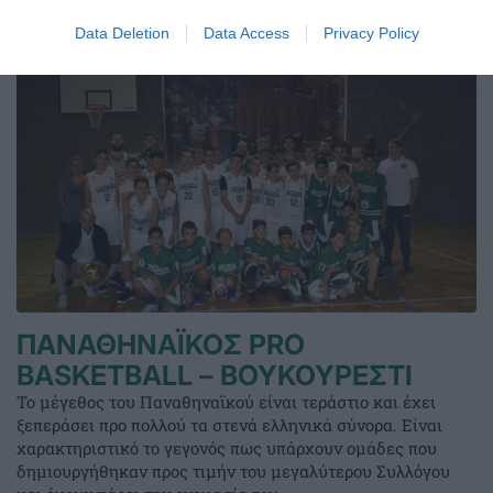
Data Deletion
Data Access
Privacy Policy
ΠΑΝΑΘΗΝΑΪΚΟΣ PRO
BASKETBALL – ΒΟΥΚΟΥΡΕΣΤΙ
Το μέγεθος του Παναθηναϊκού είναι τεράστιο και έχει
ξεπεράσει προ πολλού τα στενά ελληνικά σύνορα. Είναι
χαρακτηριστικό το γεγονός πως υπάρχουν ομάδες που
δημιουργήθηκαν προς τιμήν του μεγαλύτερου Συλλόγου