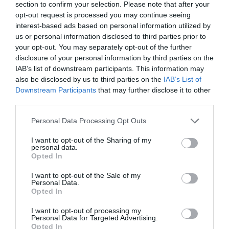
section to confirm your selection. Please note that after your
opt-out request is processed you may continue seeing
interest-based ads based on personal information utilized by
us or personal information disclosed to third parties prior to
your opt-out. You may separately opt-out of the further
Στον τελικό του Παγκοσμίου
disclosure of your personal information by third parties on the
IAB’s list of downstream participants. This information may
πρωταθλήματος ο Κουλούρης
also be disclosed by us to third parties on the
IAB’s List of
Ο Αρσένης Κουλούρης πραγματοποίησε πολύ καλή
Downstream Participants
that may further disclose it to other
εμφάνιση στον προκριματικό του μήκους στο Παγκόσμιο
third parties.
πρωτάθλημα Κ20 του Όρεγκον.
Please note that this website/app uses one or more Google
Personal Data Processing Opt Outs
services and may gather and store information including but
08.08.2026
ΣΤΙΒΟΣ
not limited to your visit or usage behaviour. You may click to
I want to opt-out of the Sharing of my
personal data.
grant or deny consent to Google and its third-party tags to
Opted In
use your data for below specified purposes in below Google
consent section.
I want to opt-out of the Sale of my
Personal Data.
Opted In
I want to opt-out of processing my
Personal Data for Targeted Advertising.
Opted In