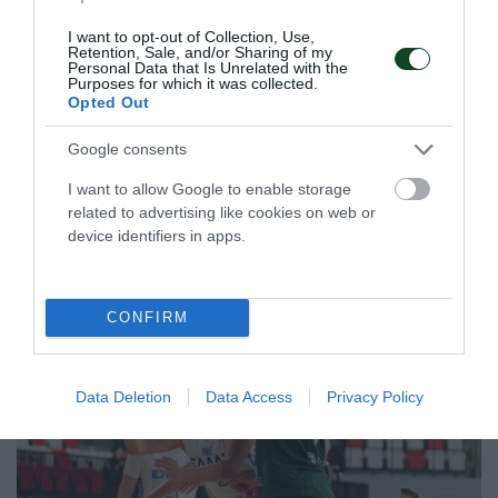
I want to opt-out of Collection, Use,
Retention, Sale, and/or Sharing of my
Personal Data that Is Unrelated with the
Purposes for which it was collected.
Opted Out
Φιλική ήττα από τη Σουηδία
Google consents
Η Εθνική ομάδα βόλεϊ γυναικών ηττήθηκε από τη Σουηδία
I want to allow Google to enable storage
στο τελευταίο φιλικό επί ιταλικού εδάφους.
related to advertising like cookies on web or
device identifiers in apps.
07.08.2026
ΒΟΛΕΪ ΓΥΝΑΙΚΩΝ
CONFIRM
Data Deletion
Data Access
Privacy Policy