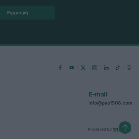
E-mail
info@pao1908.com
↑
Produced by
WHISKEY