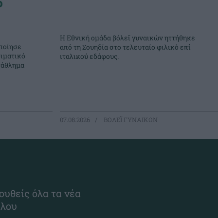
ο
Η Εθνική ομάδα βόλεϊ γυναικών ηττήθηκε
ποίησε
από τη Σουηδία στο τελευταίο φιλικό επί
ιματικό
ιταλικού εδάφους.
τάθλημα
07.08.2026
ΒΟΛΕΪ ΓΥΝΑΙΚΩΝ
ουθείς όλα τα νέα
ίλου