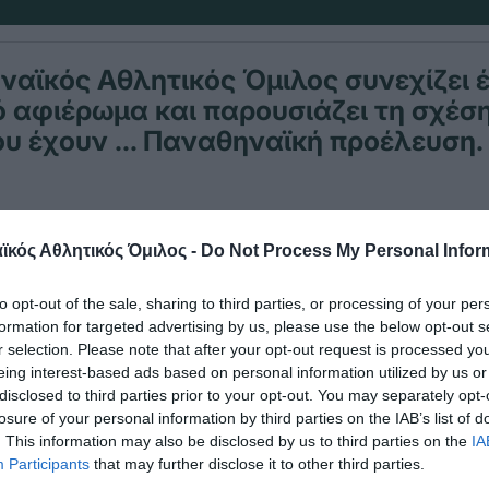
αϊκός Αθλητικός Όμιλος συνεχίζει 
 αφιέρωμα και παρουσιάζει τη σχέση
ου έχουν … Παναθηναϊκή προέλευση.
υ Τριφυλλιού με τους «πράσινους» της Μεσσήνης 
κός Αθλητικός Όμιλος -
Do Not Process My Personal Infor
σύμφωνα με την ιστορία του Μεσσηνιακού, έδωσαν
ιρικό ματς με αντίπαλο τον Σύλλογο Μεγάλο στις
to opt-out of the sale, sharing to third parties, or processing of your per
κράτησαν με 5-0).
formation for targeted advertising by us, please use the below opt-out s
r selection. Please note that after your opt-out request is processed y
πειτα, οι «αιώνια πιστοί» που κατοικούν στην περιο
eing interest-based ads based on personal information utilized by us or
disclosed to third parties prior to your opt-out. You may separately opt-
και κατέχουν μάλιστα και το ρεκόρ εισιτηρίων του
losure of your personal information by third parties on the IAB’s list of
. Συγκεκριμένα στην αναμέτρηση Καλαμάτα-Παν
. This information may also be disclosed by us to third parties on the
IA
Participants
that may further disclose it to other third parties.
96) κόπηκαν 8.323 εισιτήρια.