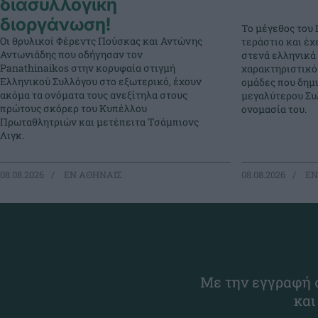
διασυλλογική
διοργάνωση!
Το μέγεθος του 
Οι θρυλικοί Φέρεντς Πούσκας και Αντώνης
τεράστιο και έχ
Αντωνιάδης που οδήγησαν τον
στενά ελληνικά 
Panathinaikos στην κορυφαία στιγμή
χαρακτηριστικό
Ελληνικού Συλλόγου στο εξωτερικό, έχουν
ομάδες που δημ
ακόμα τα ονόματα τους ανεξίτηλα στους
μεγαλύτερου Συλ
πρώτους σκόρερ του Κυπέλλου
ονομασία του.
Πρωταθλητριών και μετέπειτα Τσάμπιονς
Λιγκ.
08.08.2026
EΝ ΑΘΗΝΑΙΣ
08.08.2026
EΝ
Με την εγγραφή σ
και