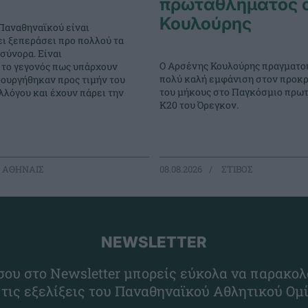
πρωταθλήματος 
Κουλούρης
Παναθηναϊκού είναι
ει ξεπεράσει προ πολλού τα
σύνορα. Είναι
Ο Αρσένης Κουλούρης πραγματο
 το γεγονός πως υπάρχουν
πολύ καλή εμφάνιση στον προκρ
ιουργήθηκαν προς τιμήν του
του μήκους στο Παγκόσμιο πρω
λόγου και έχουν πάρει την
Κ20 του Όρεγκον.
 ΑΘΗΝΑΙΣ
08.08.2026
ΣΤΙΒΟΣ
NEWSLETTER
ου στο Newsletter μπορείς εύκολα να παρακολ
 τις εξελίξεις του Παναθηναϊκού Αθλητικού Ομ