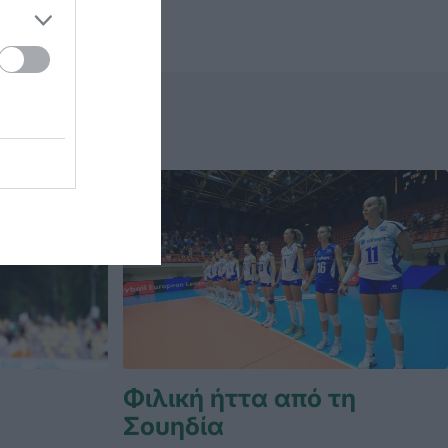
Φιλική ήττα από τη
Σουηδία