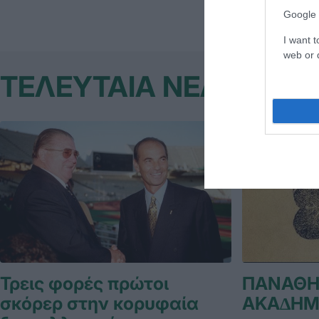
Google 
I want t
web or d
ΤΕΛΕΥΤΑΙΑ ΝΕΑ
Τρεις φορές πρώτοι
ΠΑΝΑΘΗ
σκόρερ στην κορυφαία
ΑΚΑ∆ΗΜ