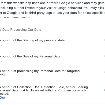
 that this website/app uses one or more Google services and may gath
ινοι» σύλλογοι διατηρούν θαυμάσια σχέση και είν
including but not limited to your visit or usage behaviour. You may click 
 to Google and its third-party tags to use your data for below specifi
κό ότι κατά περιόδους έχουν πραγματοποιηθεί αν
ogle consent section.
και σε επίπεδο παλαιμάχων.
l Data Processing Opt Outs
ου ενώνει τα δύο σωματεία ήταν ο σπουδαίος δρ
o opt-out of the Sharing of my personal data.
Ελλάδας Βασίλης Μαυροειδής. Σε ό,τι αφορά το
In
μπορεί να ιδρύθηκε το 1888, ωστόσο, κατά τα πρ
του, διέθετε μόνο τμήμα στίβου και δεν χρησιμοπ
o opt-out of the Sale of my Personal Data.
 χρώμα στις εμφανίσεις του.
In
to opt-out of processing my Personal Data for Targeted
πέρα οι θρύλοι του Παναθηναϊκού στο βόλεϊ Ρούλη
ing.
In
, Παύλος Καραμαρούδης και Σωτήρης Πανταλέων
o opt-out of Collection, Use, Retention, Sale, and/or Sharing
αι αντάλλαξαν λάβαρα με τους παράγοντες του 
ersonal Data that Is Unrelated with the Purposes for which it
lected.
η και Σταύρο Χριστόπουλο.
Out