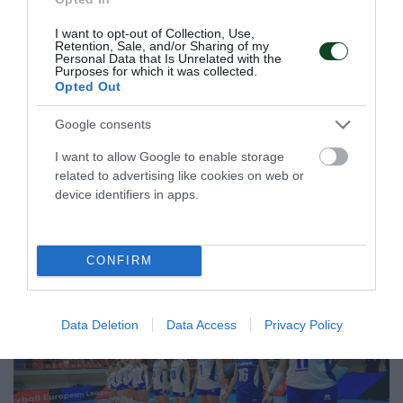
I want to opt-out of Collection, Use,
Retention, Sale, and/or Sharing of my
Personal Data that Is Unrelated with the
Purposes for which it was collected.
Opted Out
Στον τελικό του Παγκοσμίου
πρωταθλήματος ο Κουλούρης
Google consents
Ο Αρσένης Κουλούρης πραγματοποίησε πολύ καλή
I want to allow Google to enable storage
εμφάνιση στον προκριματικό του μήκους στο Παγκόσμιο
related to advertising like cookies on web or
πρωτάθλημα Κ20 του Όρεγκον.
device identifiers in apps.
08.08.2026
ΣΤΙΒΟΣ
CONFIRM
Data Deletion
Data Access
Privacy Policy