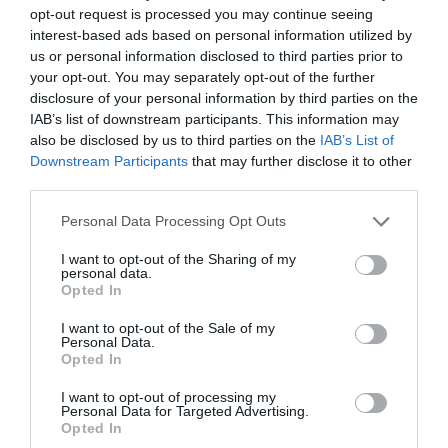
Τρεις φορές πρώτοι σκόρερ στην
opt-out request is processed you may continue seeing
interest-based ads based on personal information utilized by
κορυφαία διασυλλογική
us or personal information disclosed to third parties prior to
διοργάνωση!
your opt-out. You may separately opt-out of the further
Οι θρυλικοί Φέρεντς Πούσκας και Αντώνης Αντωνιάδης
disclosure of your personal information by third parties on the
που οδήγησαν τον Panathinaikos στην κορυφαία στιγμή
IAB’s list of downstream participants. This information may
Ελληνικού Συλλόγου στο εξωτερικό, έχουν ακόμα τα
also be disclosed by us to third parties on the
IAB’s List of
ονόματα τους ανεξίτηλα στους πρώτους σκόρερ του
Downstream Participants
that may further disclose it to other
Κυπέλλου Πρωταθλητριών και μετέπειτα Τσάμπιονς Λιγκ.
third parties.
Please note that this website/app uses one or more Google
Personal Data Processing Opt Outs
08.08.2026
EΝ ΑΘΗΝΑΙΣ
services and may gather and store information including but
not limited to your visit or usage behaviour. You may click to
I want to opt-out of the Sharing of my
personal data.
grant or deny consent to Google and its third-party tags to
Opted In
use your data for below specified purposes in below Google
consent section.
I want to opt-out of the Sale of my
Personal Data.
Opted In
I want to opt-out of processing my
Personal Data for Targeted Advertising.
Opted In