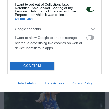
I want to opt-out of Collection, Use,
Retention, Sale, and/or Sharing of my
Personal Data that Is Unrelated with the
Purposes for which it was collected.
Opted Out
ΠΑΝΑΘΗΝΑΪΚΟΣ ΑΚΑ∆ΗΜΙΑ
ΓΕΡΜΑΝΙΑΣ
Google consents
Το μέγεθος του Παναθηναϊκού είναι τεράστιο και έχει
I want to allow Google to enable storage
ξεπεράσει προ πολλού τα στενά ελληνικά σύνορα. Είναι
related to advertising like cookies on web or
χαρακτηριστικό το γεγονός πως υπάρχουν ομάδες που
device identifiers in apps.
δημιουργήθηκαν προς τιμήν του μεγαλύτερου Συλλόγου
και έχουν πάρει την ονομασία του.
CONFIRM
08.08.2026
EΝ ΑΘΗΝΑΙΣ
Data Deletion
Data Access
Privacy Policy