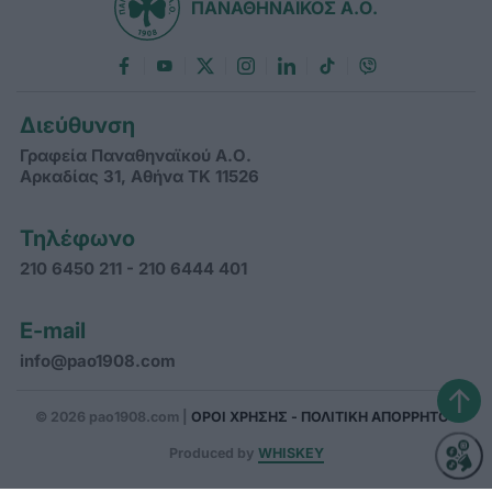
ΠΑΝΑΘΗΝΑΪΚΟΣ Α.Ο.
Διεύθυνση
Γραφεία Παναθηναϊκού Α.Ο.
Αρκαδίας 31, Αθήνα ΤΚ 11526
Τηλέφωνο
210 6450 211 - 210 6444 401
E-mail
info@pao1908.com
↑
© 2026 pao1908.com |
ΟΡΟΙ ΧΡΗΣΗΣ - ΠΟΛΙΤΙΚΗ ΑΠΟΡΡΗΤΟΥ
Produced by
WHISKEY