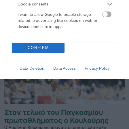
δημιουργήθηκαν προς τιμήν του μεγαλύτερου Συλλόγου
Google consents
και έχουν πάρει την ονομασία του.
I want to allow Google to enable storage
related to advertising like cookies on web or
08.08.2026
EΝ ΑΘΗΝΑΙΣ
device identifiers in apps.
CONFIRM
Data Deletion
Data Access
Privacy Policy
Στον τελικό του Παγκοσμίου
πρωταθλήματος ο Κουλούρης
Ο Αρσένης Κουλούρης πραγματοποίησε πολύ καλή