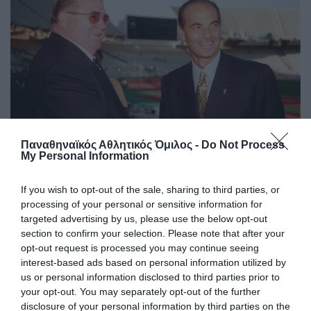
Παναθηναϊκός Αθλητικός Όμιλος -
Do Not Process
My Personal Information
Τρεις φορές πρώτοι σκόρερ στην
If you wish to opt-out of the sale, sharing to third parties, or
κορυφαία διασυλλογική
processing of your personal or sensitive information for
διοργάνωση!
targeted advertising by us, please use the below opt-out
Οι θρυλικοί Φέρεντς Πούσκας και Αντώνης Αντωνιάδης
section to confirm your selection. Please note that after your
που οδήγησαν τον Panathinaikos στην κορυφαία στιγμή
opt-out request is processed you may continue seeing
Ελληνικού Συλλόγου στο εξωτερικό, έχουν ακόμα τα
interest-based ads based on personal information utilized by
ονόματα τους ανεξίτηλα στους πρώτους σκόρερ του
us or personal information disclosed to third parties prior to
Κυπέλλου Πρωταθλητριών και μετέπειτα Τσάμπιονς Λιγκ.
your opt-out. You may separately opt-out of the further
disclosure of your personal information by third parties on the