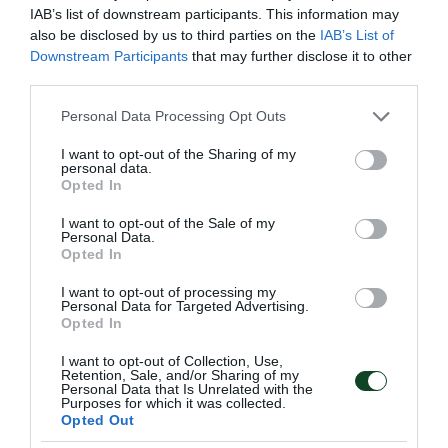
IAB’s list of downstream participants. This information may
08.08.2026
EΝ ΑΘΗΝΑΙΣ
also be disclosed by us to third parties on the
IAB’s List of
Downstream Participants
that may further disclose it to other
third parties.
Please note that this website/app uses one or more Google
Personal Data Processing Opt Outs
services and may gather and store information including but
not limited to your visit or usage behaviour. You may click to
I want to opt-out of the Sharing of my
personal data.
grant or deny consent to Google and its third-party tags to
Opted In
use your data for below specified purposes in below Google
consent section.
I want to opt-out of the Sale of my
Personal Data.
Opted In
I want to opt-out of processing my
Personal Data for Targeted Advertising.
Opted In
ΠΑΝΑΘΗΝΑΪΚΟΣ ΑΚΑ∆ΗΜΙΑ
ΓΕΡΜΑΝΙΑΣ
I want to opt-out of Collection, Use,
Retention, Sale, and/or Sharing of my
Το μέγεθος του Παναθηναϊκού είναι τεράστιο και έχει
Personal Data that Is Unrelated with the
Purposes for which it was collected.
ξεπεράσει προ πολλού τα στενά ελληνικά σύνορα. Είναι
Opted Out
χαρακτηριστικό το γεγονός πως υπάρχουν ομάδες που