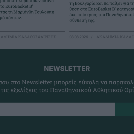
 μπάσκετ Κορασίδων έκανε
τη Βουλγαρία και θα παίξει για 
στο EuroBasket Β'
θέση στο EuroBasket Β' κατηγορ
ντας τη Μαριάνθη Τουλούπη
δύο παίκτριες του Παναθηναϊκο
θμό πόντων.
σύνθεσή της.
ΑΔΗΜΙΑ ΚΑΛΑΘΟΣΦΑΙΡΙΣΗΣ
08.08.2026
ΑΚΑΔΗΜΙΑ ΚΑΛΑΘ
NEWSLETTER
ου στο Newsletter μπορείς εύκολα να παρακολ
 τις εξελίξεις του Παναθηναϊκού Αθλητικού Ομ