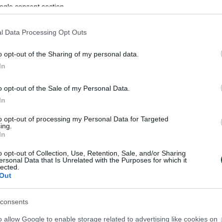
ogle consent section.
Αλέξης Τζόρβας, ΣωτήρηςΛεοντίου, ΦίλιπποςΔάρλ
Αυγερινός, Γιάννης Ζαραδούκας, Φώτης Γεωργίου
l Data Processing Opt Outs
ώστας Ιασωνίδης, Κώστας Άγγος και Λευτέρης Ψ
o opt-out of the Sharing of my personal data.
τεί για λογαριασμό αμφότερων των ομάδων.
In
α θλιβερό περιστατικό διαδραματίστηκε πριν από χ
o opt-out of the Sale of my Personal Data.
τέθηκαν και βιαιοπράγησαν εναντίον ποδοσφαιρι
In
α Μεσόγεια, καθώς τους μπέρδεψαν για οπαδούς
to opt-out of processing my Personal Data for Targeted
Μάλιστα ο ποδοσφαιριστής που μαχαιρώθηκε ήταν
ing.
In
άδας ποδοσφαίρου σάλας του Παναθηναϊκού, Δημ
o opt-out of Collection, Use, Retention, Sale, and/or Sharing
ersonal Data that Is Unrelated with the Purposes for which it
lected.
Out
άρτιο του 2020, η ΠΑΕ Παναθηναϊκός ήρθε σε επί
τη Μαρκό για συνεργασία σε επίπεδο ακαδημιών.
consents
o allow Google to enable storage related to advertising like cookies on