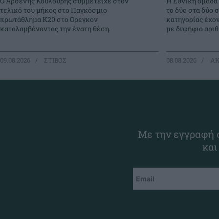
Ο Αρσένης Κουλούρης συμμετείχε στον
Η Εθνική ομάδα
τελικό του μήκος στο Παγκόσμιο
το δύο στα δύο 
πρωτάθλημα Κ20 στο Όρεγκον
κατηγορίας έχο
καταλαμβάνοντας την ένατη θέση.
με διψήφιο αρι
09.08.2026
ΣΤΙΒΟΣ
08.08.2026
ΑΚ
Με την εγγραφή σ
και