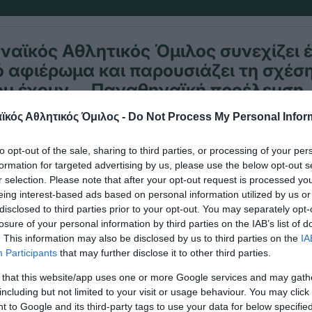
αϊκός Αθλητικός Όμιλος συνεχίζει 
 αφιέρωμα και παρουσιάζει τη σχέση
ου έχουν … Παναθηναϊκή προέλευση
κός Αθλητικός Όμιλος -
Do Not Process My Personal Infor
ς Σύλλογος Μαρκό ιδρύθηκε το 1927 στο Μαρκόπ
to opt-out of the sale, sharing to third parties, or processing of your per
α χρώματα του Παναθηναϊκού, ενώ το έμβλημά του
formation for targeted advertising by us, please use the below opt-out s
r selection. Please note that after your opt-out request is processed y
.
eing interest-based ads based on personal information utilized by us or
disclosed to third parties prior to your opt-out. You may separately opt-
φοροι παίκτες αλλά και προπονητές που έχουν τι
losure of your personal information by third parties on the IAB’s list of
έλα των δύο συλλόγων.
. This information may also be disclosed by us to third parties on the
IA
Participants
that may further disclose it to other third parties.
α, ο άλλοτε ποδοσφαιριστής του Παναθηναϊκού Ν
 that this website/app uses one or more Google services and may gath
including but not limited to your visit or usage behaviour. You may click 
χουν καθίσει στον πάγκο της ομάδας των Μεσογ
 to Google and its third-party tags to use your data for below specifi