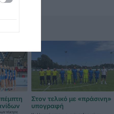
 πέμπτη
Στον τελικό με «πράσινη»
ανίδων
υπογραφή
δων νίκησε