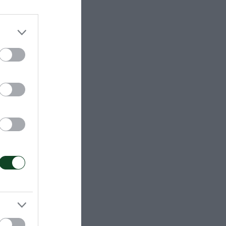
ας,
, Δημήτρης
υχουντάκης
ρόνια, όταν
στών της
 του
 ο μετέπειτα
ήτρης
σημη