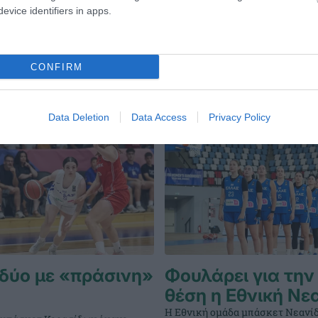
evice identifiers in apps.
CONFIRM
Data Deletion
Data Access
Privacy Policy
δύο με «πράσινη»
Φουλάρει για την
θέση η Εθνική Νε
Η Εθνική ομάδα μπάσκετ Νεανί