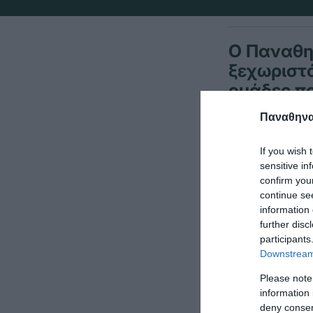
Ο Παναθην
ξεχωριστό
ομάδες π
Παναθηναϊ
Ο Γυμναστικό
If you wish 
και φόρεσε τ
sensitive in
confirm you
αμπελόφυλλο
continue se
information 
Υπάρχουν διά
further disc
πράσινη φαν
participants
Downstream 
Αναλυτικότερ
Please note
information 
Κουρμπανάς έ
deny consent