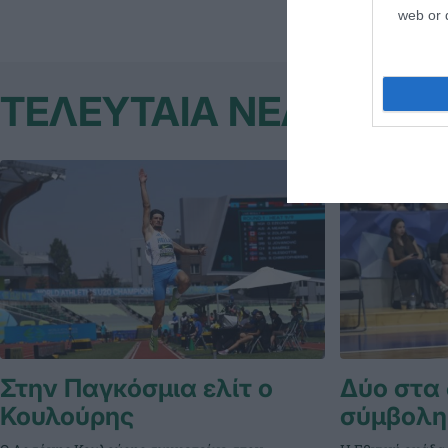
web or d
ΤΕΛΕΥΤΑΙΑ ΝΕΑ
Στην Παγκόσμια ελίτ ο
Δύο στα 
Κουλούρης
σύμβολη