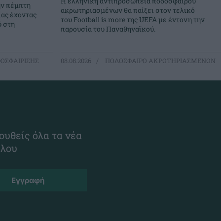
Η ελληνική αντιπροσωπεία ποδοσφαίρου
την πέμπτη
ακρωτηριασμένων θα παίξει στον τελικό
ίας έχοντας
του Football is more της UEFA με έντονη την
ύ στη
παρουσία του Παναθηναϊκού.
ΟΣΦΑΙΡΙΣΗΣ
08.08.2026
ΠΟΔΟΣΦΑΙΡΟ ΑΚΡΩΤΗΡΙΑΣΜΕΝΩΝ
ουθείς όλα τα νέα
ίλου