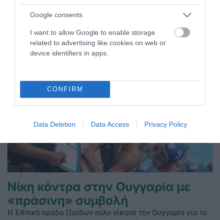
στο τάι μπρέικ από τη Μεσογειακή ομάδα της Ιταλίας.
Google consents
I want to allow Google to enable storage
06.08.2026
ΒΟΛΕΪ ΓΥΝΑΙΚΩΝ
related to advertising like cookies on web or
device identifiers in apps.
CONFIRM
Data Deletion
Data Access
Privacy Policy
Νίκη κόντρα στην Ουγγαρία με
«πράσινη» συμβολή
Η Εθνική ομάδα Παίδων πόλο νίκησε την Ουγγαρία για το