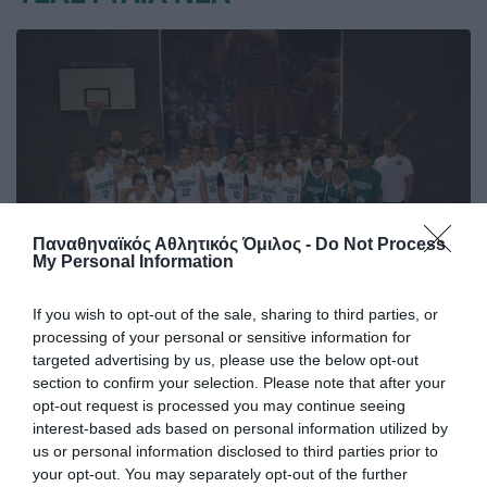
Παναθηναϊκός Αθλητικός Όμιλος -
Do Not Process
My Personal Information
If you wish to opt-out of the sale, sharing to third parties, or
ΠΑΝΑΘΗΝΑΪΚΟΣ PRO
processing of your personal or sensitive information for
targeted advertising by us, please use the below opt-out
BASKETBALL – ΒΟΥΚΟΥΡΕΣΤΙ
section to confirm your selection. Please note that after your
Το μέγεθος του Παναθηναϊκού είναι τεράστιο και έχει
opt-out request is processed you may continue seeing
ξεπεράσει προ πολλού τα στενά ελληνικά σύνορα. Είναι
interest-based ads based on personal information utilized by
χαρακτηριστικό το γεγονός πως υπάρχουν ομάδες που
us or personal information disclosed to third parties prior to
δημιουργήθηκαν προς τιμήν του μεγαλύτερου Συλλόγου
your opt-out. You may separately opt-out of the further