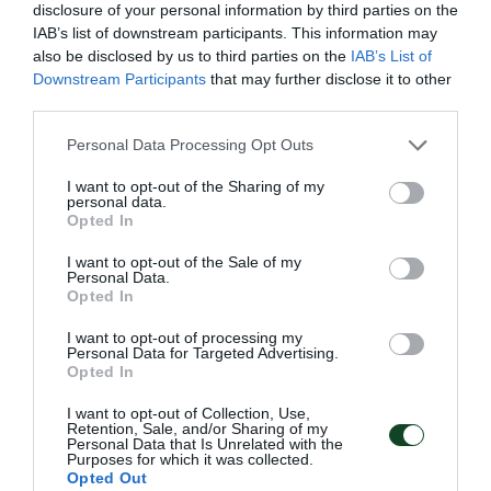
και έχουν πάρει την ονομασία του.
disclosure of your personal information by third parties on the
IAB’s list of downstream participants. This information may
also be disclosed by us to third parties on the
IAB’s List of
07.08.2026
EΝ ΑΘΗΝΑΙΣ
Downstream Participants
that may further disclose it to other
third parties.
Please note that this website/app uses one or more Google
Personal Data Processing Opt Outs
services and may gather and store information including but
not limited to your visit or usage behaviour. You may click to
I want to opt-out of the Sharing of my
personal data.
grant or deny consent to Google and its third-party tags to
Opted In
use your data for below specified purposes in below Google
consent section.
I want to opt-out of the Sale of my
Personal Data.
Opted In
I want to opt-out of processing my
Personal Data for Targeted Advertising.
Opted In
Ήττα από την Ιταλία στο τάι
I want to opt-out of Collection, Use,
μπρέικ
Retention, Sale, and/or Sharing of my
Personal Data that Is Unrelated with the
Στο δεύτερο ματς του τουρνουά που διεξάγεται στο
Purposes for which it was collected.
Opted Out
Ουρμπίνο το αντιπροσωπευτικό μας συγκρότημα ηττήθηκε