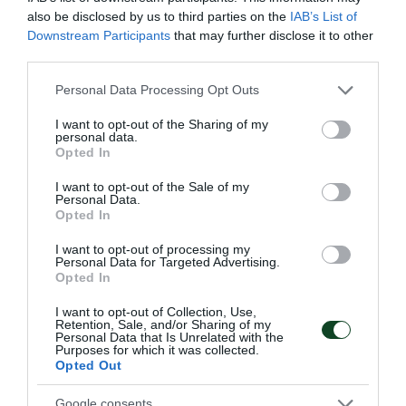
also be disclosed by us to third parties on the
IAB’s List of
Downstream Participants
that may further disclose it to other
third parties.
Please note that this website/app uses one or more Google
Personal Data Processing Opt Outs
services and may gather and store information including but
not limited to your visit or usage behaviour. You may click to
I want to opt-out of the Sharing of my
personal data.
grant or deny consent to Google and its third-party tags to
Opted In
use your data for below specified purposes in below Google
consent section.
I want to opt-out of the Sale of my
Personal Data.
Opted In
I want to opt-out of processing my
ΠΑΝΑΘΗΝΑΪΚΟΣ ΑΚΑ∆ΗΜΙΑ
Personal Data for Targeted Advertising.
Opted In
ΓΕΡΜΑΝΙΑΣ
I want to opt-out of Collection, Use,
Το μέγεθος του Παναθηναϊκού είναι τεράστιο και έχει
Retention, Sale, and/or Sharing of my
ξεπεράσει προ πολλού τα στενά ελληνικά σύνορα. Είναι
Personal Data that Is Unrelated with the
Purposes for which it was collected.
χαρακτηριστικό το γεγονός πως υπάρχουν ομάδες που
Opted Out
δημιουργήθηκαν προς τιμήν του μεγαλύτερου Συλλόγου
και έχουν πάρει την ονομασία του.
Google consents