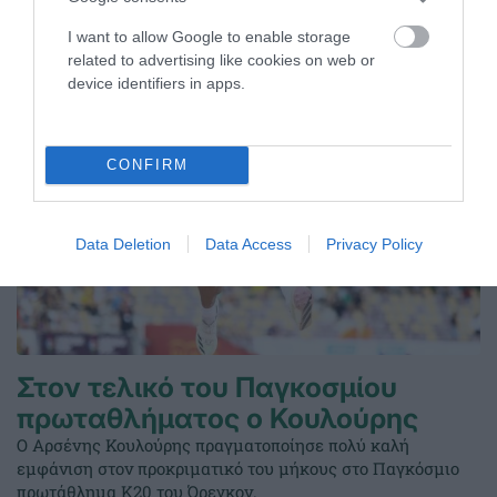
I want to allow Google to enable storage
08.08.2026
EΝ ΑΘΗΝΑΙΣ
related to advertising like cookies on web or
device identifiers in apps.
CONFIRM
Data Deletion
Data Access
Privacy Policy
Στον τελικό του Παγκοσμίου
πρωταθλήματος ο Κουλούρης
Ο Αρσένης Κουλούρης πραγματοποίησε πολύ καλή
εμφάνιση στον προκριματικό του μήκους στο Παγκόσμιο
πρωτάθλημα Κ20 του Όρεγκον.