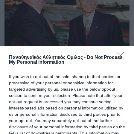
Παναθηναϊκός Αθλητικός Όμιλος -
Do Not Process
Τρεις φορές πρώτοι σκόρερ στην
My Personal Information
κορυφαία διασυλλογική
If you wish to opt-out of the sale, sharing to third parties, or
διοργάνωση!
processing of your personal or sensitive information for
Οι θρυλικοί Φέρεντς Πούσκας και Αντώνης Αντωνιάδης
targeted advertising by us, please use the below opt-out
που οδήγησαν τον Panathinaikos στην κορυφαία στιγμή
section to confirm your selection. Please note that after your
Ελληνικού Συλλόγου στο εξωτερικό, έχουν ακόμα τα
opt-out request is processed you may continue seeing
ονόματα τους ανεξίτηλα στους πρώτους σκόρερ του
interest-based ads based on personal information utilized by
Κυπέλλου Πρωταθλητριών και μετέπειτα Τσάμπιονς Λιγκ.
us or personal information disclosed to third parties prior to
your opt-out. You may separately opt-out of the further
disclosure of your personal information by third parties on the
08.08.2026
EΝ ΑΘΗΝΑΙΣ
IAB’s list of downstream participants. This information may