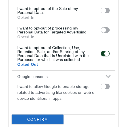
use your data for below specified purposes in below Google
«Πράσινη» η Lalia Storti
consent section.
I want to opt-out of the Sale of my
Personal Data.
Ο Παναθηναϊκός Αθλητικός Όμιλος ανακοινώνει την
Opted In
έναρξη της συνεργασίας του με τη Lalia Storti για το τμήμα
ποδοσφαίρου γυναικών.
I want to opt-out of processing my
Personal Data for Targeted Advertising.
Opted In
06.08.2026
ΠΟΔΟΣΦΑΙΡΟ ΓΥΝΑΙΚΩΝ
I want to opt-out of Collection, Use,
Retention, Sale, and/or Sharing of my
Personal Data that Is Unrelated with the
Purposes for which it was collected.
Opted Out
Google consents
I want to allow Google to enable storage
related to advertising like cookies on web or
device identifiers in apps.
CONFIRM