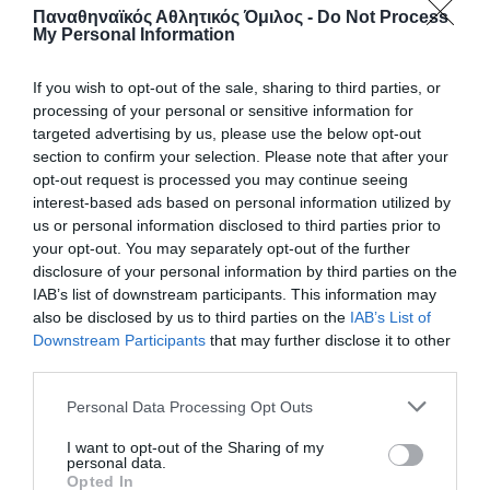
Με το τριφύλλι στο στήθος η
Παναθηναϊκός Αθλητικός Όμιλος -
Do Not Process
My Personal Information
Sydney Shepherd
Ο Παναθηναϊκός Αθλητικός Όμιλος ανακοινώνει την
If you wish to opt-out of the sale, sharing to third parties, or
έναρξη της συνεργασίας του με τη Sydney Shepherd για το
processing of your personal or sensitive information for
τμήμα ποδοσφαίρου γυναικών.
targeted advertising by us, please use the below opt-out
section to confirm your selection. Please note that after your
opt-out request is processed you may continue seeing
06.08.2026
ΠΟΔΟΣΦΑΙΡΟ ΓΥΝΑΙΚΩΝ
interest-based ads based on personal information utilized by
us or personal information disclosed to third parties prior to
your opt-out. You may separately opt-out of the further
disclosure of your personal information by third parties on the
IAB’s list of downstream participants. This information may
also be disclosed by us to third parties on the
IAB’s List of
Downstream Participants
that may further disclose it to other
third parties.
Please note that this website/app uses one or more Google
Personal Data Processing Opt Outs
services and may gather and store information including but
not limited to your visit or usage behaviour. You may click to
I want to opt-out of the Sharing of my
personal data.
grant or deny consent to Google and its third-party tags to
Opted In