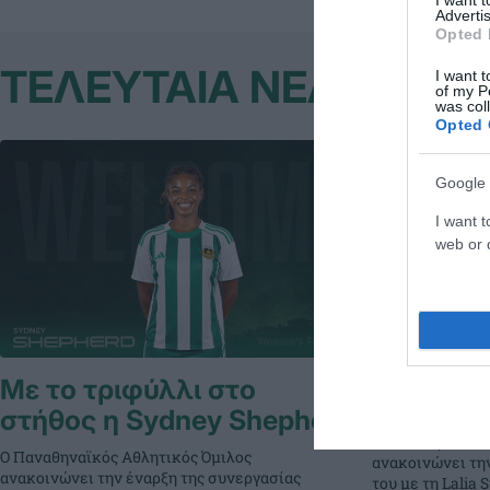
I want 
Advertis
Opted 
ΤΕΛΕΥΤΑΙΑ ΝΕΑ
I want t
of my P
was col
Opted 
Google 
I want t
web or d
Με το τριφύλλι στο
«Πράσινη»
στήθος η Sydney Shepherd
Ο Παναθηναϊκός
Ο Παναθηναϊκός Αθλητικός Όμιλος
ανακοινώνει τη
ανακοινώνει την έναρξη της συνεργασίας
του με τη Lalia S