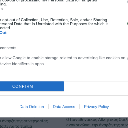
to opt-out of processing my Personal Data for Targeted
ing.
In
o opt-out of Collection, Use, Retention, Sale, and/or Sharing
ersonal Data that Is Unrelated with the Purposes for which it
lected.
Out
consents
o allow Google to enable storage related to advertising like cookies on
evice identifiers in apps.
CONFIRM
 η Lalia Storti
Στον Παναθηναϊκ
Data Deletion
Data Access
Privacy Policy
Peace Efih
 Αθλητικός Όμιλος
Ο Παναθηναϊκός Αθλητικός Όμιλ
ν έναρξη της συνεργασίας
ανακοινώνει την έναρξη της συ
torti για το τμήμα