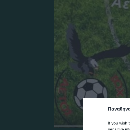
Παναθηναϊ
If you wish 
sensitive in