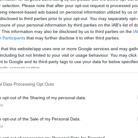
r selection. Please note that after your opt-out request is processed y
eing interest-based ads based on personal information utilized by us or
disclosed to third parties prior to your opt-out. You may separately opt-
ναϊκός Αθλητικός Όμιλος ξεκίνησε έ
losure of your personal information by third parties on the IAB’s list of
 αφιέρωμα παρουσιάζει τη σχέση το
. This information may also be disclosed by us to third parties on the
IA
ου έχουν … Παναθηναϊκή προέλευση.
Participants
that may further disclose it to other third parties.
 that this website/app uses one or more Google services and may gath
including but not limited to your visit or usage behaviour. You may click 
τραφυλλία υπάρχει στον νομό Ροδόπης από την 
 to Google and its third-party tags to use your data for below specifi
ogle consent section.
ία πήρε σάρκα και οστά το 1993.
l Data Processing Opt Outs
ζει αρκετά με αυτό του Παναθηναϊκού ωστόσο οι 
κάθε φορά αλλάζουν.
o opt-out of the Sharing of my personal data.
In
είναι από το βιβλίο «Τα βλέπω όλα πράσινα»
o opt-out of the Sale of my Personal Data.
In