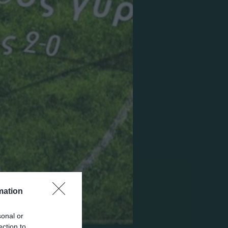
mation
sonal or
ection to