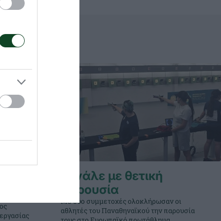
ό η
Φινάλε με θετική
παρουσία
Με δύο συμμετοχές ολοκλήρωσαν οι
ος
αθλητές του Παναθηναϊκού την παρουσία
νεργασίας
τους στο Ευρωπαϊκό πρωτάθλημα