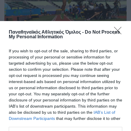
Στην Παγκόσμια ελίτ ο Κουλούρης
Παναθηναϊκός Αθλητικός Όμιλος -
Do Not Process
My Personal Information
Ο Αρσένης Κουλούρης συμμετείχε στον τελικό του μήκος
στο Παγκόσμιο πρωτάθλημα Κ20 στο Όρεγκον
καταλαμβάνοντας την ένατη θέση.
If you wish to opt-out of the sale, sharing to third parties, or
processing of your personal or sensitive information for
targeted advertising by us, please use the below opt-out
09.08.2026
ΣΤΙΒΟΣ
section to confirm your selection. Please note that after your
opt-out request is processed you may continue seeing
interest-based ads based on personal information utilized by
us or personal information disclosed to third parties prior to
your opt-out. You may separately opt-out of the further
disclosure of your personal information by third parties on the
IAB’s list of downstream participants. This information may
also be disclosed by us to third parties on the
IAB’s List of
Downstream Participants
that may further disclose it to other
third parties.