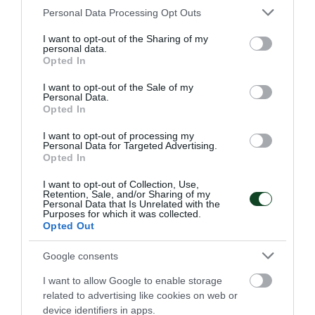
Please note that this website/app uses one or more Google
Personal Data Processing Opt Outs
services and may gather and store information including but
not limited to your visit or usage behaviour. You may click to
I want to opt-out of the Sharing of my
personal data.
grant or deny consent to Google and its third-party tags to
Δύο στα δύο με «πράσινη»
Opted In
use your data for below specified purposes in below Google
σύμβολη
consent section.
I want to opt-out of the Sale of my
Personal Data.
Η Εθνική ομάδα μπάσκετ Κορασίδων έκανε το δύο στα δύο
Opted In
στο EuroBasket Β' κατηγορίας έχοντας τη Μαριάνθη
Τουλούπη με διψήφιο αριθμό πόντων.
I want to opt-out of processing my
Personal Data for Targeted Advertising.
Opted In
08.08.2026
ΑΚΑΔΗΜΙΑ ΚΑΛΑΘΟΣΦΑΙΡΙΣΗΣ
I want to opt-out of Collection, Use,
Retention, Sale, and/or Sharing of my
Personal Data that Is Unrelated with the
Purposes for which it was collected.
Opted Out
Google consents
I want to allow Google to enable storage
related to advertising like cookies on web or
device identifiers in apps.