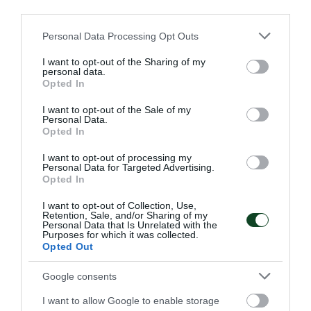
third parties.
Please note that this website/app uses one or more Google
Personal Data Processing Opt Outs
services and may gather and store information including but
not limited to your visit or usage behaviour. You may click to
I want to opt-out of the Sharing of my
personal data.
grant or deny consent to Google and its third-party tags to
Τρεις φορές πρώτοι σκόρερ στην
Opted In
use your data for below specified purposes in below Google
κορυφαία διασυλλογική
consent section.
I want to opt-out of the Sale of my
διοργάνωση!
Personal Data.
Opted In
Οι θρυλικοί Φέρεντς Πούσκας και Αντώνης Αντωνιάδης
που οδήγησαν τον Panathinaikos στην κορυφαία στιγμή
I want to opt-out of processing my
Personal Data for Targeted Advertising.
Ελληνικού Συλλόγου στο εξωτερικό, έχουν ακόμα τα
Opted In
ονόματα τους ανεξίτηλα στους πρώτους σκόρερ του
Κυπέλλου Πρωταθλητριών και μετέπειτα Τσάμπιονς Λιγκ.
I want to opt-out of Collection, Use,
Retention, Sale, and/or Sharing of my
Personal Data that Is Unrelated with the
Purposes for which it was collected.
08.08.2026
EΝ ΑΘΗΝΑΙΣ
Opted Out
Google consents
I want to allow Google to enable storage