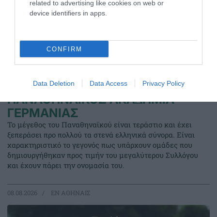
related to advertising like cookies on web or
device identifiers in apps.
CONFIRM
Data Deletion
Data Access
Privacy Policy
ΠΑΝΑΘΗΝΑΪΚΟΣ ΑΚΑ∆ΗΜΙΑ
ΓΕΡΜΑΝΙΑΣ
Το μέγεθος του Παναθηναϊκού είναι τεράστιο και έχει
ξεπεράσει προ πολλού τα στενά ελληνικά σύνορα. Είναι
χαρακτηριστικό το γεγονός πως υπάρχουν ομάδες που
δημιουργήθηκαν προς τιμήν του μεγαλύτερου Συλλόγου
και έχουν πάρει την ονομασία του.
08.08.2026
EΝ ΑΘΗΝΑΙΣ