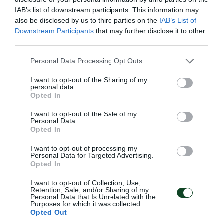
Ο Παναθηναϊκός Αθλητικός Όμιλος ανακοινώνει την
IAB’s list of downstream participants. This information may
έναρξη της συνεργασίας του με τη Lalia Storti για το τμήμα
also be disclosed by us to third parties on the
IAB’s List of
ποδοσφαίρου γυναικών.
Downstream Participants
that may further disclose it to other
third parties.
06.08.2026
ΠΟΔΟΣΦΑΙΡΟ ΓΥΝΑΙΚΩΝ
Please note that this website/app uses one or more Google
Personal Data Processing Opt Outs
services and may gather and store information including but
not limited to your visit or usage behaviour. You may click to
I want to opt-out of the Sharing of my
personal data.
grant or deny consent to Google and its third-party tags to
Opted In
use your data for below specified purposes in below Google
consent section.
I want to opt-out of the Sale of my
Personal Data.
Opted In
I want to opt-out of processing my
Personal Data for Targeted Advertising.
Opted In
I want to opt-out of Collection, Use,
Retention, Sale, and/or Sharing of my
Personal Data that Is Unrelated with the
Purposes for which it was collected.
Στον Παναθηναϊκό η Peace Efih
Opted Out
Ο Παναθηναϊκός Αθλητικός Όμιλος ανακοινώνει την