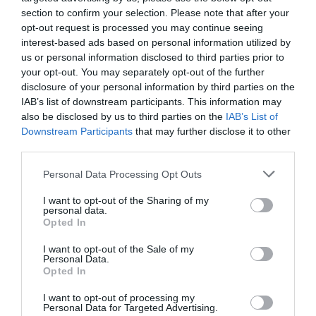
-Πανελλήνιο Πρωτάθλημα ποδηλασίας
section to confirm your selection. Please note that after your
opt-out request is processed you may continue seeing
πίστας ΑμεΑ
interest-based ads based on personal information utilized by
us or personal information disclosed to third parties prior to
ΠΟΔΟΣΦΑΙΡΟ
your opt-out. You may separately opt-out of the further
disclosure of your personal information by third parties on the
IAB’s list of downstream participants. This information may
-Κύπελλο ανδρών
also be disclosed by us to third parties on the
IAB’s List of
Downstream Participants
that may further disclose it to other
ΠΟΔΟΣΦΑΙΡΟ ΣΑΛΑΣ
third parties.
Please note that this website/app uses one or more Google
Personal Data Processing Opt Outs
-Πρωτάθλημα Ελλάδας Αγόρια Κ16
services and may gather and store information including but
not limited to your visit or usage behaviour. You may click to
I want to opt-out of the Sharing of my
-Κύπελλο Ελλάδας Αγόρια Κ16
personal data.
grant or deny consent to Google and its third-party tags to
Opted In
use your data for below specified purposes in below Google
consent section.
ΣΚΑΚΙ
I want to opt-out of the Sale of my
Personal Data.
Opted In
-Πρωτάθλημα Βετεράνων Αττικής
I want to opt-out of processing my
Personal Data for Targeted Advertising.