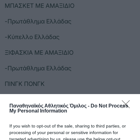
ΜΠΑΣΚΕΤ ΜΕ ΑΜΑΞΙΔΙΟ
-Πρωτάθλημα Ελλάδας
-Κύπελλο Ελλάδας
ΞΙΦΑΣΚΙΑ ΜΕ ΑΜΑΞΙΔΙΟ
-Πρωτάθλημα Ελλάδας
ΠΙΝΓΚ ΠΟΝΓΚ
-Europe Trophy Ανδρών
Παναθηναϊκός Αθλητικός Όμιλος -
Do Not Process
My Personal Information
ΠΟΔΗΛΑΣΙΑ
If you wish to opt-out of the sale, sharing to third parties, or
-Πρωτάθλημα ΑμεΑ Αντοχής δρόμου
processing of your personal or sensitive information for
targeted advertising by us, please use the below opt-out