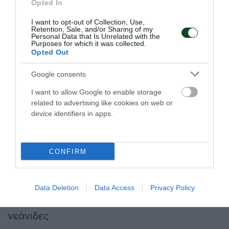
-Κύπελλο Αττικής Μπίκου
Opted In
I want to opt-out of Collection, Use,
-Κύπελλο Αττικής «Λάζαρος Δρεπανιώτης»
Retention, Sale, and/or Sharing of my
Personal Data that Is Unrelated with the
Purposes for which it was collected.
ΣΚΟΠΟΒΟΛΗ
Opted Out
Google consents
-Πρωτάθλημα Ελλάδας Πιστόλι στάνταρ-
ομαδικό-άνδρες
I want to allow Google to enable storage
related to advertising like cookies on web or
device identifiers in apps.
-Πρωτάθλημα Ελλάδας αεροβόλο πιστόλι-
ομαδικό-Νεάνιδες
CONFIRM
-Πρωτάθλημα Ελλάδας τουφέκι προνηδόν
50μ.-νεάνιδες
Data Deletion
Data Access
Privacy Policy
-Πρωτάθλημα Ελλάδας Τουφέκι 3Χ20-
νεάνιδες